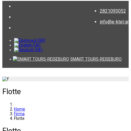
2821093052
info@e-ktel.gr
SMART TOURS-REISEBURO
Flotte
Home
Firma
Flotte
Flotte