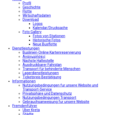
Profil
Geschichte
Flotte
Wirtschaftsdaten
Download
Logos
Kalendar/Drucksache
Foto Gallery
Fotos von Stationen
Historische Fotos
Neue Busflotte
Dienstleistungen
Buslinien-Online Kartenreservierung
Αναχωρήσεις
Nächste Haltestelle
Αusdruckbarer Fahrplan
Transport für behinderte Menschen
Lagerdienstleistungen
Ticketpreis Bestätigung
Informationen
Nutzungsbedingungen fur unsere Website und
Transport-Service
Privatsphäre und Datenschutz
Nutzungsbedingungen Transport
Gebrauchsanweisung fur unsere Website
Fremdenführer
Uber Kreta
Städte