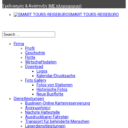
Σχεδιασμός & Ανάπτυξη:
ΙΜΕ πληροφορική
SMART TOURS-REISEBURO
Αναζήτηση
Firma
Profil
Geschichte
Flotte
Wirtschaftsdaten
Download
Logos
Kalendar/Drucksache
Foto Gallery
Fotos von Stationen
Historische Fotos
Neue Busflotte
Dienstleistungen
Buslinien-Online Kartenreservierung
Αναχωρήσεις
Nächste Haltestelle
Αusdruckbarer Fahrplan
Transport für behinderte Menschen
Lagerdienstleistungen