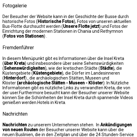
Fotogalerie
Der Besucher der Website kann in der Geschichte der Busse durch
historische Fotos (
Historische Fotos
), Fotos von unseren aktuellen
Bus-Flotte durchsucht werden (
Unsere Flotte jetzt
) und Fotos der
Einrichtung der modernen Stationen in Chania und Rethymnon
(
Fotos von Stationen
) .
Fremdenführer
In diesem Menüpunkt gibt es Informationen über die Insel Kreta
(
über Kreta
) und insbesondere über seine Sehenswürdigkeiten
(
Sehenswürdigkeiten
), wie der kretischen Städte (
Städte
), die
Küstengebiete (
Küstengebiete
), die Dörfer im Landesinneren
(
Hinterdorf
) , die archäologischen Stätten, Museen und
Klöster
(archäologische Stätten - Museen - Klöster
). In Nützliche
Informationen gibt es nützliche Links zu verwandten Kreta, die von
der user.Furthermore besucht kann der Besucher unserer Website
können Sie die Schönheiten der Insel Kreta durch spannende Videos
genießen werden.Hotels in Kreta.
Nachrichten
Nachrichten
zu unserem Unternehmen stehen. In
Ankündigungen
von neuen Routen
der Besucher unserer Website kann über die
neuen Buslinien, die in den Zeitplan und über die 24 Stunden-Service