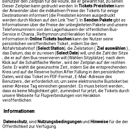
Benutzer den Zeitplan für die Route, die er gewählt hat, zu sehen.
Dieser Zeitplan kann gedruckt werden. In
Tickets Preislisten
kann
der Anwender über die indikativen Preise der Tickets für einige
Destinationen informiert (die Preislisten können ausgedruckt
werden durch Klicken auf den Link "hier"). In
Senden Pakete
gibt es
Informationen über die Preise der unbegleiteten Pakete und unsere
Telefonnummern von den Lagerhäusern der öffentlichen Bus-
Service in Chania , Rethymnon und Heraklion für weitere
information.In
Online Tickets buchen
kann der Nutzer seine
persönlichen veröffentlichen Ticket , indem Sie den
Abfahrtsbahnhof (
Select Station
), die Zielstation (
Ziel auswählen
) ,
das Datum, das er zu reisen (
Select Date
) will, und die Zahl der Sitze
, die er auf den Bus reservieren will (Wählen Sitzplätze) nach dem
Klick auf die Schaltfläche Weiter , wird der Zeitplan auf der rechten
Seite. Er wählt die gewünschte Zeit , indem Sie die entsprechenden
Kreis und auf die Reserve button.After Füllung in den persönlichen
Daten, wird das Ticket im PDF-Format , E-Mail -Adresse des
Benutzers , der erforderlich ist, um seine elektronische Busticket bei
seiner Abreise Tag einreichen gesendet . Es muss betont werden ,
dass es keine Möglichkeit gibt , zumindest für jetzt, die Tickets durch
unsere Webseite für Flugverbindungen von Heraklion
veröffentlichen.
Informationen
Datenschutz
, sind
Nutzungsbedingungen
und
Hinweise
für die der
Öffentlichkeit zur Verfügung.