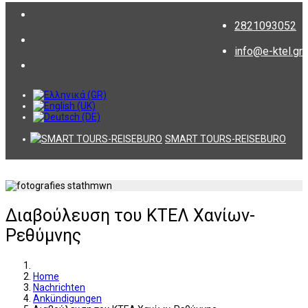
2821093052
info@e-ktel.gr
SMART TOURS-REISEBURO
Διαβούλευση του ΚΤΕΛ Χανίων-
Ρεθύμνης
Home
Nachrichten
Ankündigungen