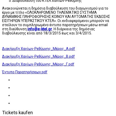
Διαβούλευση του ΚΤΕΛ Χανίων-Ρεθύμνης
Ανακοινώνεται η δημόσια διαβούλευση του διαγωνισμού για το
έργο με τίτλο «ΟΛΟΚΛΗΡΩΜΕΝΟ ΤΗΛΕΜΑΤΙΚΟ ΣΥΣΤΗΜΑ
ΔΥΝΑΜΙΚΗΣ ΠΛΗΡΟΦΟΡΗΣΗΣ ΚΟΙΝΟΥ ΚΑΙ ΑΥΤΟΜΑΤΗΣ ΈΚΔΟΣΗΣ
ΕΙΣΙΤΗΡΙΩΝ ΥΠΕΡΑΣΤΙΚΟΥ ΚΤΕΛ». Οι ενδιαφερόμενοι μπορούν να
στείλουν το συμπληρωμένο έντυπο παρατηρήσεων μέσω email
στη διεύθυνση
info@e-ktel.gr
. Η διάρκεια της δημόσιας
διαβούλευσης είναι από 18/3/2015 έως και 3/4/2015.
Διακήρυξη Χανίων-Ρεθύμνης_Μέρος_Α.pdf
Διακήρυξη Χανίων-Ρεθύμνης_Μέρος_Β.pdf
Διακήρυξη Χανίων-Ρεθύμνης_Μέρος_Γ.pdf
Έντυπο Παρατηρήσεων.pdf
Tickets kaufen