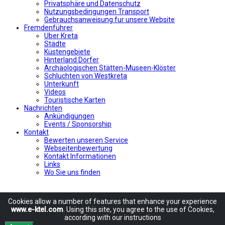
Privatsphäre und Datenschutz
Nutzungsbedingungen Transport
Gebrauchsanweisung fur unsere Website
Fremdenführer
Uber Kreta
Städte
Küstengebiete
Hinterland Dörfer
Archäologischen Stätten-Museen-Klöster
Schluchten von Westkreta
Unterkunft
Videos
Touristische Karten
Nachrichten
Ankündigungen
Events / Sponsorship
Kontakt
Bewerten unseren Service
Webseitenbewertung
Kontakt Informationen
Links
Wo Sie uns finden
Cookies allow
a number of
features
that enhance
your experience
www.e-ktel.com
.
Using
this site
, you agree to
the use of
Cookies
,
according
with
our instructions