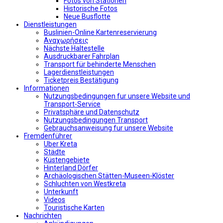
Fotos von Stationen
Historische Fotos
Neue Busflotte
Dienstleistungen
Buslinien-Online Kartenreservierung
Αναχωρήσεις
Nächste Haltestelle
Αusdruckbarer Fahrplan
Transport für behinderte Menschen
Lagerdienstleistungen
Ticketpreis Bestätigung
Informationen
Nutzungsbedingungen fur unsere Website und
Transport-Service
Privatsphäre und Datenschutz
Nutzungsbedingungen Transport
Gebrauchsanweisung fur unsere Website
Fremdenführer
Uber Kreta
Städte
Küstengebiete
Hinterland Dörfer
Archäologischen Stätten-Museen-Klöster
Schluchten von Westkreta
Unterkunft
Videos
Touristische Karten
Nachrichten