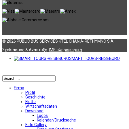
© 2026 PUBLIC BUS SERVICES KTEL CHANIA-RETHYMNO S.A
Σχεδιασμός & Ανάπτυξη:
ΙΜΕ πληροφορική
SMART TOURS-REISEBURO
Αναζήτηση
Firma
Profil
Geschichte
Flotte
Wirtschaftsdaten
Download
Logos
Kalendar/Drucksache
Foto Gallery