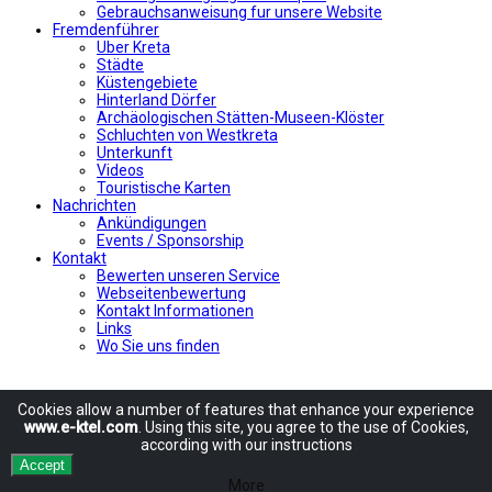
Gebrauchsanweisung fur unsere Website
Fremdenführer
Uber Kreta
Städte
Küstengebiete
Hinterland Dörfer
Archäologischen Stätten-Museen-Klöster
Schluchten von Westkreta
Unterkunft
Videos
Touristische Karten
Nachrichten
Ankündigungen
Events / Sponsorship
Kontakt
Bewerten unseren Service
Webseitenbewertung
Kontakt Informationen
Links
Wo Sie uns finden
Cookies allow
a number of
features
that enhance
your experience
www.e-ktel.com
.
Using
this site
, you agree to
the use of
Cookies
,
according
with
our instructions
Accept
More