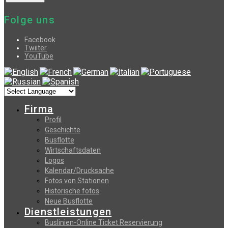
Folge uns
Facebook
Twiiter
YouTube
Firma
Profil
Geschichte
Busflotte
Wirtschaftsdaten
Logos
Kalendar/Drucksache
Fotos von Stationen
Historische fotos
Neue Busflotte
Dienstleistungen
Buslinien-Online Ticket Reservierung