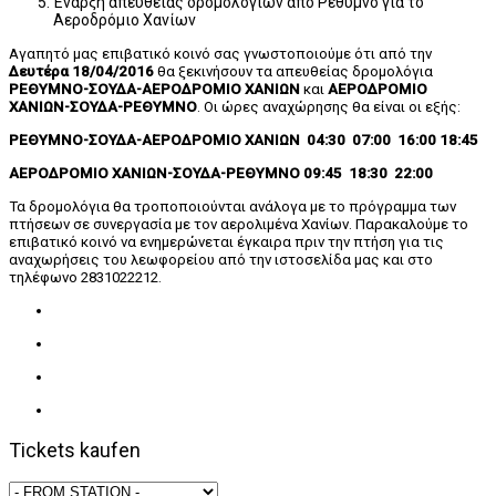
Έναρξη απευθειας δρομολογίων από Ρέθυμνο για το
Αεροδρόμιο Χανίων
Αγαπητό μας επιβατικό κοινό σας γνωστοποιούμε ότι από την
Δευτέρα 18/04/2016
θα ξεκινήσουν τα απευθείας δρομολόγια
ΡΕΘΥΜΝΟ-ΣΟΥΔΑ-ΑΕΡΟΔΡΟΜΙΟ ΧΑΝΙΩΝ
και
ΑΕΡΟΔΡΟΜΙΟ
ΧΑΝΙΩΝ-ΣΟΥΔΑ-ΡΕΘΥΜΝΟ
. Οι ώρες αναχώρησης θα είναι οι εξής:
ΡΕΘΥΜΝΟ-ΣΟΥΔΑ-ΑΕΡΟΔΡΟΜΙΟ ΧΑΝΙΩΝ 04:30 07:00 16:00 18:45
ΑΕΡΟΔΡΟΜΙΟ ΧΑΝΙΩΝ-ΣΟΥΔΑ-ΡΕΘΥΜΝΟ 09:45 18:30 22:00
Τα δρομολόγια θα τροποποιούνται ανάλογα με το πρόγραμμα των
πτήσεων σε συνεργασία με τον αερολιμένα Χανίων. Παρακαλούμε το
επιβατικό κοινό να ενημερώνεται έγκαιρα πριν την πτήση για τις
αναχωρήσεις του λεωφορείου από την ιστοσελίδα μας και στο
τηλέφωνο 2831022212.
Tickets kaufen