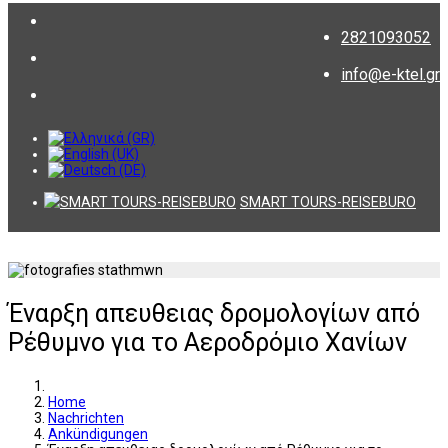
2821093052
info@e-ktel.gr
SMART TOURS-REISEBURO
Έναρξη απευθειας δρομολογίων από
Ρέθυμνο για το Αεροδρόμιο Χανίων
Home
Nachrichten
Ankündigungen