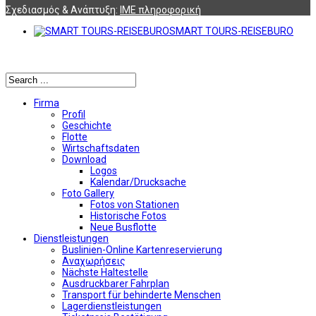
Σχεδιασμός & Ανάπτυξη:
ΙΜΕ πληροφορική
SMART TOURS-REISEBURO
Αναζήτηση
Firma
Profil
Geschichte
Flotte
Wirtschaftsdaten
Download
Logos
Kalendar/Drucksache
Foto Gallery
Fotos von Stationen
Historische Fotos
Neue Busflotte
Dienstleistungen
Buslinien-Online Kartenreservierung
Αναχωρήσεις
Nächste Haltestelle
Αusdruckbarer Fahrplan
Transport für behinderte Menschen
Lagerdienstleistungen