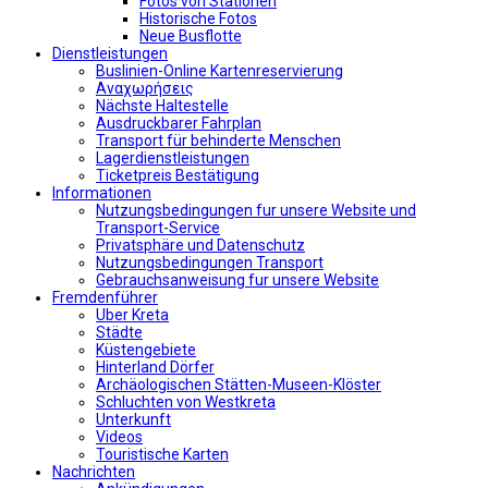
Fotos von Stationen
Historische Fotos
Neue Busflotte
Dienstleistungen
Buslinien-Online Kartenreservierung
Αναχωρήσεις
Nächste Haltestelle
Αusdruckbarer Fahrplan
Transport für behinderte Menschen
Lagerdienstleistungen
Ticketpreis Bestätigung
Informationen
Nutzungsbedingungen fur unsere Website und
Transport-Service
Privatsphäre und Datenschutz
Nutzungsbedingungen Transport
Gebrauchsanweisung fur unsere Website
Fremdenführer
Uber Kreta
Städte
Küstengebiete
Hinterland Dörfer
Archäologischen Stätten-Museen-Klöster
Schluchten von Westkreta
Unterkunft
Videos
Touristische Karten
Nachrichten