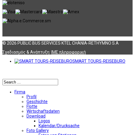
© 2026 PUBLIC BUS SERVICES KTEL CHANIA-RETHYMNO S.A
Σχεδιασμός & Ανάπτυξη:
ΙΜΕ πληροφορική
SMART TOURS-REISEBURO
Αναζήτηση
Firma
Profil
Geschichte
Flotte
Wirtschaftsdaten
Download
Logos
Kalendar/Drucksache
Foto Gallery