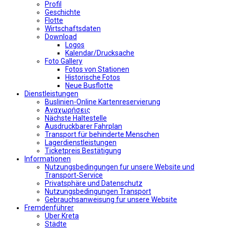
Profil
Geschichte
Flotte
Wirtschaftsdaten
Download
Logos
Kalendar/Drucksache
Foto Gallery
Fotos von Stationen
Historische Fotos
Neue Busflotte
Dienstleistungen
Buslinien-Online Kartenreservierung
Αναχωρήσεις
Nächste Haltestelle
Αusdruckbarer Fahrplan
Transport für behinderte Menschen
Lagerdienstleistungen
Ticketpreis Bestätigung
Informationen
Nutzungsbedingungen fur unsere Website und
Transport-Service
Privatsphäre und Datenschutz
Nutzungsbedingungen Transport
Gebrauchsanweisung fur unsere Website
Fremdenführer
Uber Kreta
Städte