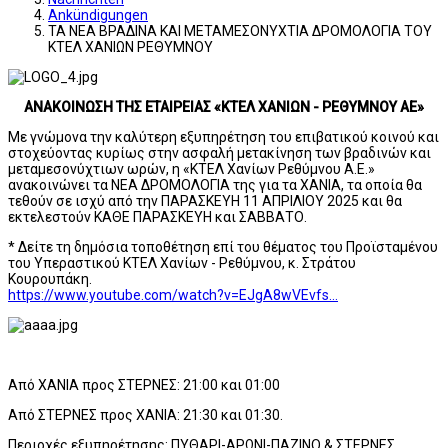
Ankündigungen
ΤΑ ΝΕΑ ΒΡΑΔΙΝΑ ΚΑΙ ΜΕΤΑΜΕΣΟΝΥΧΤΙΑ ΔΡΟΜΟΛΟΓΙΑ ΤΟΥ
ΚΤΕΛ ΧΑΝΙΩΝ ΡΕΘΥΜΝΟΥ
ΑΝΑΚΟΙΝΩΣΗ ΤΗΣ ΕΤΑΙΡΕΙΑΣ «ΚΤΕΛ ΧΑΝΙΩΝ - ΡΕΘΥΜΝΟΥ ΑΕ»
Με γνώμονα την καλύτερη εξυπηρέτηση του επιβατικού κοινού και
στοχεύοντας κυρίως στην ασφαλή μετακίνηση των βραδινών και
μεταμεσονύχτιων ωρών, η «ΚΤΕΛ Χανίων Ρεθύμνου Α.Ε.»
ανακοινώνει τα ΝΕΑ ΔΡΟΜΟΛΟΓΙΑ της για τα ΧΑΝΙΑ, τα οποία θα
τεθούν σε ισχύ από την ΠΑΡΑΣΚΕΥΗ 11 ΑΠΡΙΛΙΟΥ 2025 και θα
εκτελεστούν ΚΑΘΕ ΠΑΡΑΣΚΕΥΗ και ΣΑΒΒΑΤΟ.
* Δείτε τη δημόσια τοποθέτηση επί του θέματος του Προϊσταμένου
του Υπεραστικού ΚΤΕΛ Χανίων - Ρεθύμνου, κ. Στράτου
Κουρουπάκη.
https://www.youtube.com/watch?v=EJgA8wVEvfs...
Από ΧΑΝΙΑ προς ΣΤΕΡΝΕΣ: 21:00 και 01:00
Από ΣΤΕΡΝΕΣ προς ΧΑΝΙΑ: 21:30 και 01:30.
Περιοχές εξυπηρέτησης: ΠΥΘΑΡΙ-ΑΡΩΝΙ-ΠΑΖΙΝΟ & ΣΤΕΡΝΕΣ