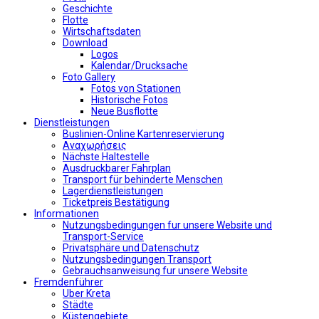
Geschichte
Flotte
Wirtschaftsdaten
Download
Logos
Kalendar/Drucksache
Foto Gallery
Fotos von Stationen
Historische Fotos
Neue Busflotte
Dienstleistungen
Buslinien-Online Kartenreservierung
Αναχωρήσεις
Nächste Haltestelle
Αusdruckbarer Fahrplan
Transport für behinderte Menschen
Lagerdienstleistungen
Ticketpreis Bestätigung
Informationen
Nutzungsbedingungen fur unsere Website und
Transport-Service
Privatsphäre und Datenschutz
Nutzungsbedingungen Transport
Gebrauchsanweisung fur unsere Website
Fremdenführer
Uber Kreta
Städte
Küstengebiete