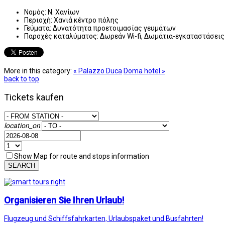
Νομός:
Ν. Χανίων
Περιοχή:
Χανιά κέντρο πόλης
Γεύματα:
Δυνατότητα προετοιμασίας γευμάτων
Παροχές καταλύματος:
Δωρεάν Wi-fi, Δωμάτια-εγκαταστάσεις
More in this category:
« Palazzo Duca
Doma hotel »
back to top
Tickets kaufen
location_on
Show Map for route and stops information
SEARCH
Organisieren Sie Ihren Urlaub!
Flugzeug und Schiffsfahrkarten, Urlaubspaket und Busfahrten!