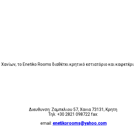
ν Χανίων, το Enetiko Rooms διαθέτει κρητικό εστιατόριο και καφετέρ
Διευθυνση: Ζαμπελιου 57, Χανια 73131, Κρητη
Τηλ: +30 2821 098722 fax:
email:
enetikorooms@yahoo.com