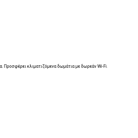
ια. Προσφέρει κλιματιζόμενα δωμάτια με δωρεάν Wi-Fi.