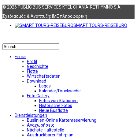
© 2026 PUBLIC BUS SERVICES KTEL CHANIA-RETHYMNO S.A
Σχεδιασμός & Ανάπτυξη:
ΙΜΕ πληροφορική
SMART TOURS-REISEBURO
Αναζήτηση
Firma
Profil
Geschichte
Flotte
Wirtschaftsdaten
Download
Logos
Kalendar/Drucksache
Foto Gallery
Fotos von Stationen
Historische Fotos
Neue Busflotte
Dienstleistungen
Buslinien-Online Kartenreservierung
Αναχωρήσεις
Nächste Haltestelle
Αusdruckbarer Fahrplan