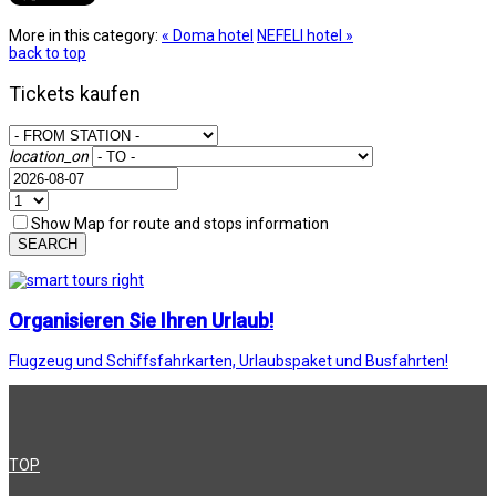
More in this category:
« Doma hotel
NEFELI hotel »
back to top
Tickets kaufen
location_on
Show Map for route and stops information
SEARCH
Organisieren Sie Ihren Urlaub!
Flugzeug und Schiffsfahrkarten, Urlaubspaket und Busfahrten!
TOP