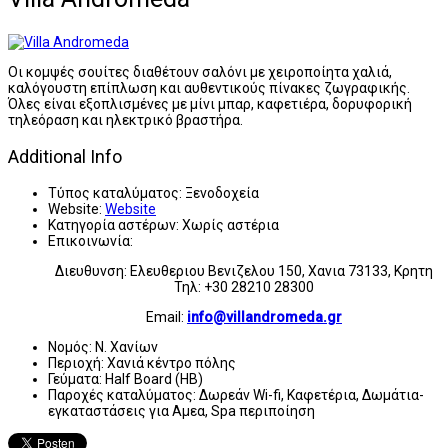
Οι κομψές σουίτες διαθέτουν σαλόνι με χειροποίητα χαλιά,
καλόγουστη επίπλωση και αυθεντικούς πίνακες ζωγραφικής.
Όλες είναι εξοπλισμένες με μίνι μπαρ, καφετιέρα, δορυφορική
τηλεόραση και ηλεκτρικό βραστήρα.
Additional Info
Τύπος καταλύματος:
Ξενοδοχεία
Website:
Website
Κατηγορία αστέρων:
Χωρίς αστέρια
Επικοινωνία:
Διευθυνση: Ελευθεριου Βενιζελου 150, Χανια 73133, Κρητη
Τηλ: +30 28210 28300
Email:
info@villandromeda.gr
Νομός:
Ν. Χανίων
Περιοχή:
Χανιά κέντρο πόλης
Γεύματα:
Half Board (HB)
Παροχές καταλύματος:
Δωρεάν Wi-fi, Καφετέρια, Δωμάτια-
εγκαταστάσεις για Αμεα, Spa περιποίηση