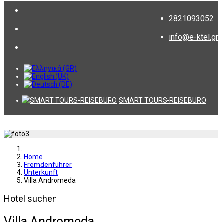
2821093052
info@e-ktel.gr
SMART TOURS-REISEBURO
Home
Fremdenführer
Unterkunft
Villa Andromeda
Hotel suchen
Villa Andromeda