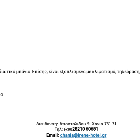
διωτικό μπάνιο. Επίσης, είναι εξοπλισμένα με κλιματισμό, τηλεόραση,
τα
Διευθυνση: Αποστολιδου
9, Χανια 731 31
28210 60681
Τηλ: (
+30)
Email:
chania@irene-hotel.gr