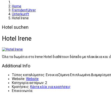
Home
Fremdenführer
Unterkunft
Hotel Irene
Hotel suchen
Hotel Irene
Όλα τα δωμάτια στο Irene Hotel διαθέτουν δάπεδο με πλακάκια και ι
Additional Info
Τύπος καταλύματος:
Ενοικιαζόμενα Επιπλωμένα Διαμερίσμα
Website:
Website
Κατηγορία αστέρων:
2
Κρατήσεις:
Κάντε κλίκ για κρατήσεις
Επικοινωνία: