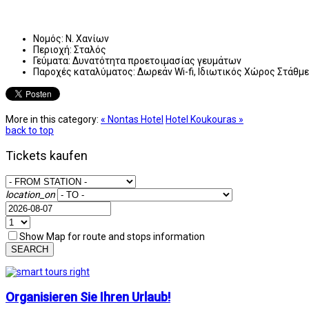
Νομός:
Ν. Χανίων
Περιοχή:
Σταλός
Γεύματα:
Δυνατότητα προετοιμασίας γευμάτων
Παροχές καταλύματος:
Δωρεάν Wi-fi, Ιδιωτικός Χώρος Στάθμ
More in this category:
« Nontas Hotel
Hotel Koukouras »
back to top
Tickets kaufen
location_on
Show Map for route and stops information
SEARCH
Organisieren Sie Ihren Urlaub!