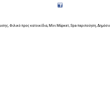
ευσης, Φιλικό προς κατοικίδια, Μίνι Μάρκετ, Spa περιποίηση, Δημό