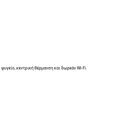
 ψυγείο, κεντρική θέρμανση και δωρεάν Wi-Fi.