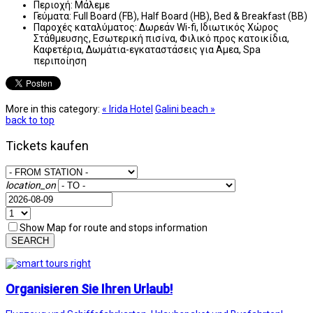
Περιοχή:
Μάλεμε
Γεύματα:
Full Board (FB), Half Board (HB), Bed & Breakfast (BB)
Παροχές καταλύματος:
Δωρεάν Wi-fi, Ιδιωτικός Χώρος
Στάθμευσης, Εσωτερική πισίνα, Φιλικό προς κατοικίδια,
Καφετέρια, Δωμάτια-εγκαταστάσεις για Αμεα, Spa
περιποίηση
More in this category:
« Irida Hotel
Galini beach »
back to top
Tickets kaufen
location_on
Show Map for route and stops information
SEARCH
Organisieren Sie Ihren Urlaub!