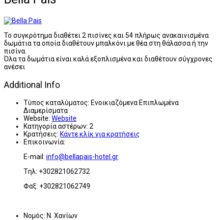
Το συγκρότημα διαθέτει 2 πισίνες και 54 πλήρως ανακαινισμένα
δωμάτια τα οποία διαθέτουν μπαλκόνι με θέα στη θάλασσα ή την
πισίνα.
Όλα τα δωμάτια είναι καλά εξοπλισμένα και διαθέτουν σύγχρονες
ανέσει
Additional Info
Τύπος καταλύματος:
Ενοικιαζόμενα Επιπλωμένα
Διαμερίσματα
Website:
Website
Κατηγορία αστέρων:
2
Κρατήσεις:
Κάντε κλίκ για κρατήσεις
Επικοινωνία:
E-mail:
info@bellapais-hotel.gr
Tηλ: +302821062732
Φαξ: +302821062749
Νομός:
Ν. Χανίων