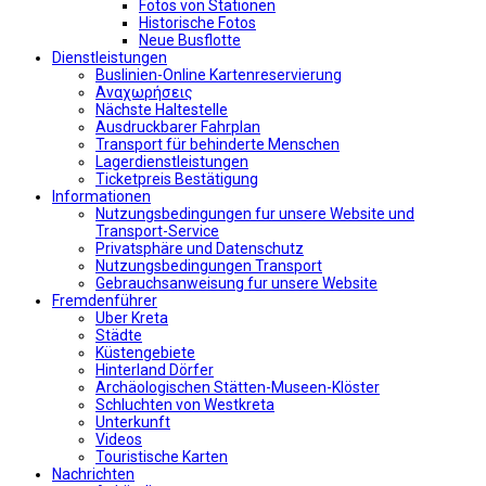
Fotos von Stationen
Historische Fotos
Neue Busflotte
Dienstleistungen
Buslinien-Online Kartenreservierung
Αναχωρήσεις
Nächste Haltestelle
Αusdruckbarer Fahrplan
Transport für behinderte Menschen
Lagerdienstleistungen
Ticketpreis Bestätigung
Informationen
Nutzungsbedingungen fur unsere Website und
Transport-Service
Privatsphäre und Datenschutz
Nutzungsbedingungen Transport
Gebrauchsanweisung fur unsere Website
Fremdenführer
Uber Kreta
Städte
Küstengebiete
Hinterland Dörfer
Archäologischen Stätten-Museen-Klöster
Schluchten von Westkreta
Unterkunft
Videos
Touristische Karten
Nachrichten