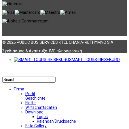
© 2026 PUBLIC BUS SERVICES KTEL CHANIA-RETHYMNO S.A
Σχεδιασμός & Ανάπτυξη:
ΙΜΕ πληροφορική
SMART TOURS-REISEBURO
Αναζήτηση
Firma
Profil
Geschichte
Flotte
Wirtschaftsdaten
Download
Logos
Kalendar/Drucksache
Foto Gallery