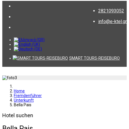
2821093052
info@e-ktel.gr
SMART TOURS-REISEBURO
Home
Fremdenführer
Unterkunft
Bella Pais
Hotel suchen
Bella Pais