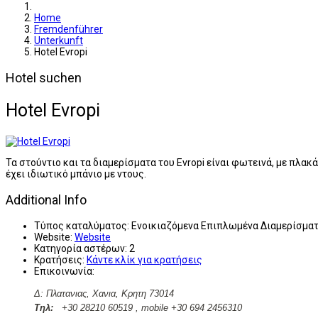
Home
Fremdenführer
Unterkunft
Hotel Evropi
Hotel suchen
Hotel Evropi
Τα στούντιο και τα διαμερίσματα του Evropi είναι φωτεινά, με πλα
έχει ιδιωτικό μπάνιο με ντους.
Additional Info
Τύπος καταλύματος:
Ενοικιαζόμενα Επιπλωμένα Διαμερίσμα
Website:
Website
Κατηγορία αστέρων:
2
Κρατήσεις:
Κάντε κλίκ για κρατήσεις
Επικοινωνία:
Δ: Πλατανιας, Χανια, Κρητη
73014
Tηλ:
+30 28210 60519 , mobile +30 694 2456310