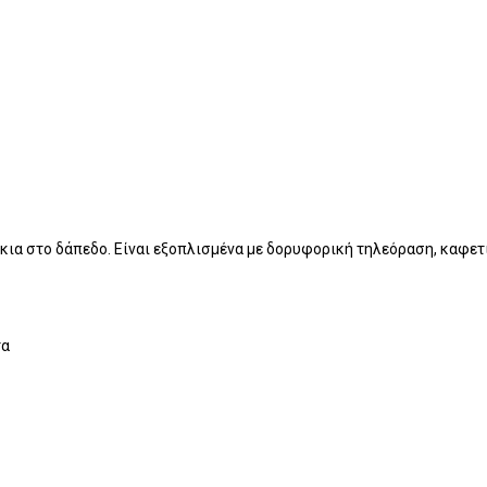
κάκια στο δάπεδο. Είναι εξοπλισμένα με δορυφορική τηλεόραση, καφετ
τα