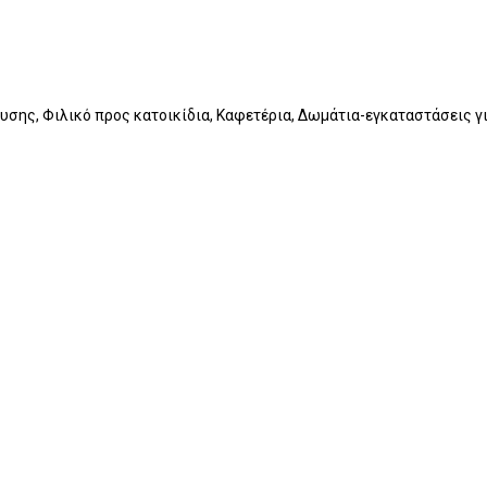
υσης, Φιλικό προς κατοικίδια, Καφετέρια, Δωμάτια-εγκαταστάσεις γ