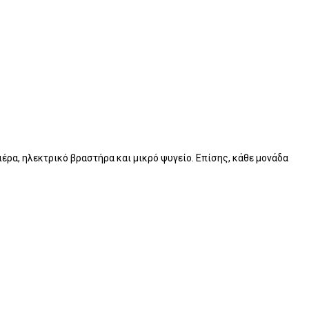
ιέρα, ηλεκτρικό βραστήρα και μικρό ψυγείο. Επίσης, κάθε μονάδα