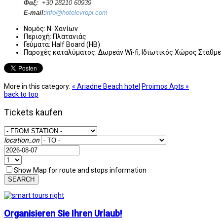
Φαξ:
+30 28210 60939
E-mail:
info@hotelevropi.com
Νομός:
Ν. Χανίων
Περιοχή:
Πλατανιάς
Γεύματα:
Half Board (HB)
Παροχές καταλύματος:
Δωρεάν Wi-fi, Ιδιωτικός Χώρος Στάθμε
More in this category:
« Ariadne Beach hotel
Proimos Apts »
back to top
Tickets kaufen
location_on
Show Map for route and stops information
SEARCH
Organisieren Sie Ihren Urlaub!