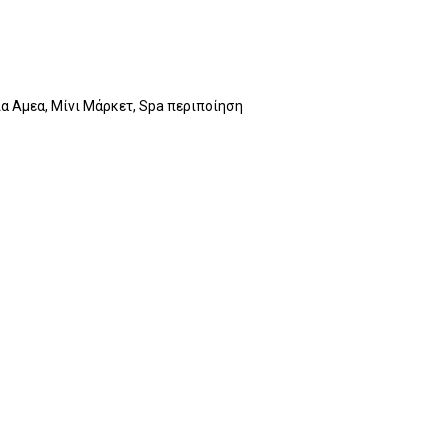
ια Αμεα, Μίνι Μάρκετ, Spa περιποίηση