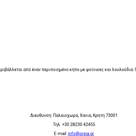
περιβάλλεται από έναν περιποιημένο κήπο με φοίνικες και λουλούδι
Διευθυνση: Παλαιοχωρα, Χανια, Κρητη 73001
Τηλ: +30 28230 42455
E-mail:
info@oreia.gr