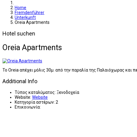
Home
Fremdenführer
Unterkunft
Oreia Apartments
Hotel suchen
Oreia Apartments
Το Oreia απέχει μόλις 30μ. από την παραλία της Παλαιόχωρας και 
Additional Info
Τύπος καταλύματος:
Ξενοδοχεία
Website:
Website
Κατηγορία αστέρων:
2
Επικοινωνία: