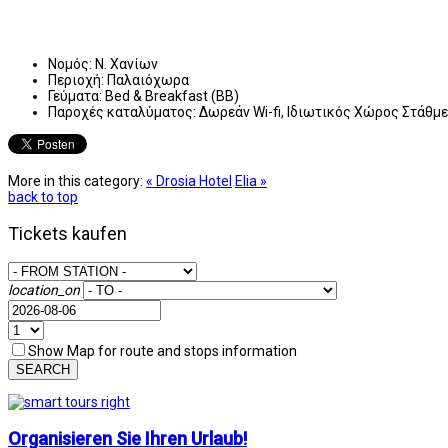
Νομός:
Ν. Χανίων
Περιοχή:
Παλαιόχωρα
Γεύματα:
Bed & Breakfast (BB)
Παροχές καταλύματος:
Δωρεάν Wi-fi, Ιδιωτικός Χώρος Στάθμ
More in this category:
« Drosia Hotel
Εlia »
back to top
Tickets kaufen
location_on
Show Map for route and stops information
SEARCH
Organisieren Sie Ihren Urlaub!