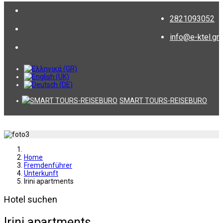
2821093052
info@e-ktel.gr
SMART TOURS-REISEBURO
Home
Fremdenführer
Unterkunft
Irini apartments
Hotel suchen
Irini apartments