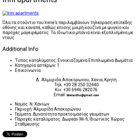
Όλα τα στούντιο του Irene's περιλαμβάνουν τηλεόραση επίπεδης
οθόνης και καναπέ, καθώς επίσης μικρή κουζίνα με ψυγείο και
παροχές μαγειρέματος. Τα ιδιωτικα μπάνια είναι εξοπλισμένα με
ντους.
Additional Info
Τύπος καταλύματος:
Ενοικιαζόμενα Επιπλωμένα Δωμάτια
Κατηγορία αστέρων:
1
Επικοινωνία:
Δ: Αλμυριδα Αποκορωνου, Χανια, Κρητη
Τηλ: +30 28 250 32440
Κιν: +30 6946 282076
Email:
bkelaidhs@gmail.com
Νομός:
Ν. Χανίων
Περιοχή:
Αλμυρίδα Αποκορώνου
Γεύματα:
Δυνατότητα προετοιμασίας γευμάτων
Παροχές καταλύματος:
Δωρεάν Wi-fi, Ιδιωτικός Χώρος
Στάθμευσης