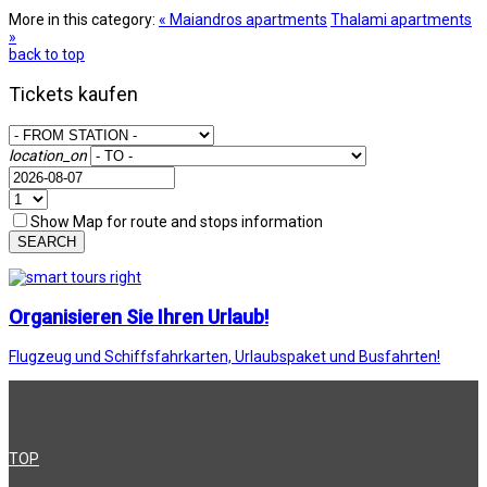
More in this category:
« Maiandros apartments
Thalami apartments
»
back to top
Tickets kaufen
location_on
Show Map for route and stops information
SEARCH
Organisieren Sie Ihren Urlaub!
Flugzeug und Schiffsfahrkarten, Urlaubspaket und Busfahrten!
TOP