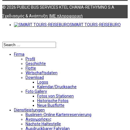
© 2026 PUBLIC BUS SERVICES KTEL CHANIA-RETHYMNO S.A
Σχεδιασμός & Ανάπτυξη:
ΙΜΕ πληροφορική
SMART TOURS-REISEBURO
Αναζήτηση
Firma
Profil
Geschichte
Flotte
Wirtschaftsdaten
Download
Logos
Kalendar/Drucksache
Foto Gallery
Fotos von Stationen
Historische Fotos
Neue Busflotte
Dienstleistungen
Buslinien-Online Kartenreservierung
Αναχωρήσεις
Nächste Haltestelle
Αusdruckbarer Fahrplan