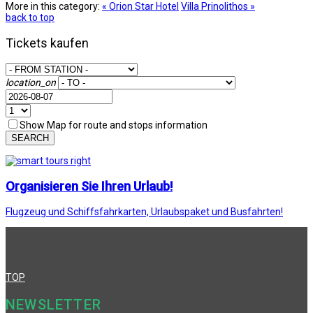
More in this category:
« Orion Star Hotel
Villa Prinolithos »
back to top
Tickets kaufen
location_on
Show Map for route and stops information
SEARCH
Organisieren Sie Ihren Urlaub!
Flugzeug und Schiffsfahrkarten, Urlaubspaket und Busfahrten!
TOP
NEWSLETTER