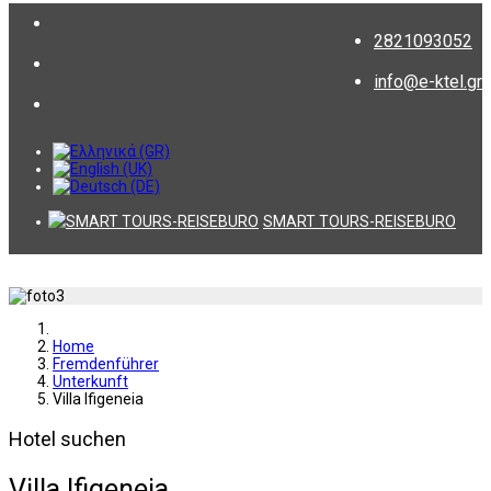
2821093052
info@e-ktel.gr
SMART TOURS-REISEBURO
Home
Fremdenführer
Unterkunft
Villa Ifigeneia
Hotel suchen
Villa Ifigeneia