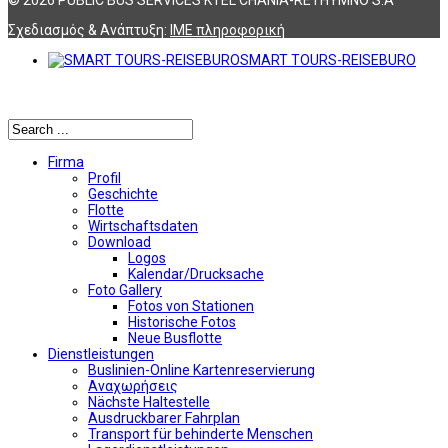
Σχεδιασμός & Ανάπτυξη:
ΙΜΕ πληροφορική
SMART TOURS-REISEBURO
Αναζήτηση
Firma
Profil
Geschichte
Flotte
Wirtschaftsdaten
Download
Logos
Kalendar/Drucksache
Foto Gallery
Fotos von Stationen
Historische Fotos
Neue Busflotte
Dienstleistungen
Buslinien-Online Kartenreservierung
Αναχωρήσεις
Nächste Haltestelle
Αusdruckbarer Fahrplan
Transport für behinderte Menschen