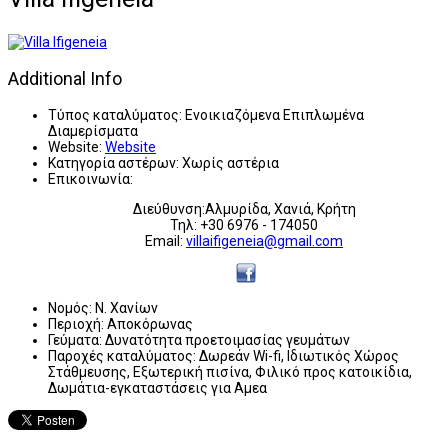
Additional Info
Τύπος καταλύματος:
Ενοικιαζόμενα Επιπλωμένα
Διαμερίσματα
Website:
Website
Κατηγορία αστέρων:
Χωρίς αστέρια
Επικοινωνία:
Διεύθυνση:Αλμυρίδα, Χανιά, Κρήτη
Τηλ: +30 6976 - 174050
Email:
villaifigeneia@gmail.com
Νομός:
Ν. Χανίων
Περιοχή:
Αποκόρωνας
Γεύματα:
Δυνατότητα προετοιμασίας γευμάτων
Παροχές καταλύματος:
Δωρεάν Wi-fi, Ιδιωτικός Χώρος
Στάθμευσης, Εξωτερική πισίνα, Φιλικό προς κατοικίδια,
Δωμάτια-εγκαταστάσεις για Αμεα