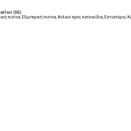
reakfast (BB)
ή πισίνα, Εξωτερική πισίνα, Φιλικό προς κατοικίδια, Εστιατόριο, 