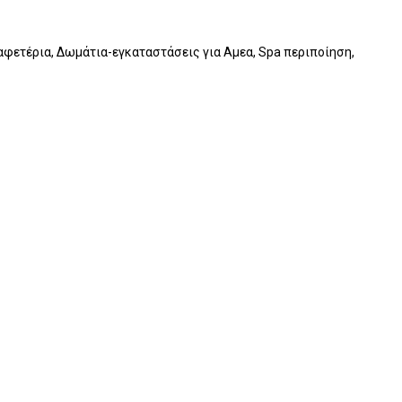
Καφετέρια, Δωμάτια-εγκαταστάσεις για Αμεα, Spa περιποίηση,