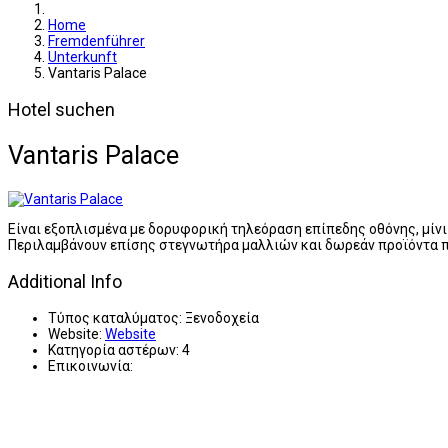
Home
Fremdenführer
Unterkunft
Vantaris Palace
Hotel suchen
Vantaris Palace
Είναι εξοπλισμένα με δορυφορική τηλεόραση επίπεδης οθόνης, μίνι 
Περιλαμβάνουν επίσης στεγνωτήρα μαλλιών και δωρεάν προϊόντα 
Additional Info
Τύπος καταλύματος:
Ξενοδοχεία
Website:
Website
Κατηγορία αστέρων:
4
Επικοινωνία: