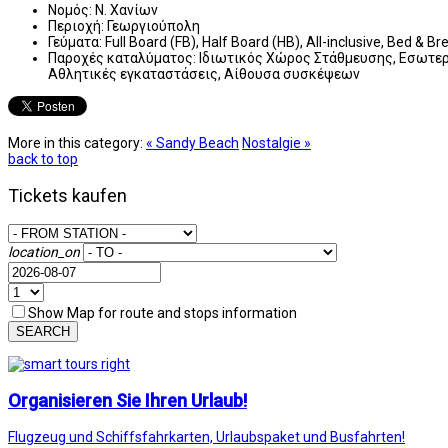
Νομός:
Ν. Χανίων
Περιοχή:
Γεωργιούπολη
Γεύματα:
Full Board (FB), Half Board (HB), All-inclusive, Bed & B
Παροχές καταλύματος:
Ιδιωτικός Χώρος Στάθμευσης, Εσωτερικ
Αθλητικές εγκαταστάσεις, Αίθουσα συσκέψεων
More in this category:
« Sandy Beach
Nostalgie »
back to top
Tickets kaufen
location_on
Show Map for route and stops information
SEARCH
Organisieren Sie Ihren Urlaub!
Flugzeug und Schiffsfahrkarten, Urlaubspaket und Busfahrten!