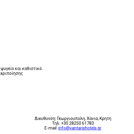
ψυγείο και καθιστικό.
περιποίησης
Διευθυνση: Γεωργιουπολη, Χανια, Κρητη
Τηλ: +30 28250 61783
E-mail:
info@vantarishotels.gr