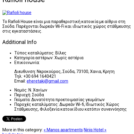
Το Rafioli House είναι μια παραθεριστική κατοικία με αίθριο στη
Σούδα. Παρέχονται δωρεάν Wi-Fi και ιδιωτικός χώρος στάθμευσης
στις εγκαταστάσεις.
Additional Info
Τύπος καταλύματος:
Βίλες
Κατηγορία αστέρων:
Χωρίς αστέρια
Επικοινωνία:
Διευθυνση: Νεροκούρος, Σούδα, 73100, Χανια, Κρητη
Τηλ: +30 694 1640421
Email:
eheretaki@gmail.com
Νομός:
Ν. Χανίων
Περιοχή:
Σούδα
Γεύματα:
Δυνατότητα προετοιμασίας γευμάτων
Παροχές καταλύματος:
Δωρεάν Wi-fi, Ιδιωτικός Χώρος
Στάθμευσης, Φιλοξενία κατοικίδιου κατόπιν συνεννόησης
More in this category:
« Manos apartments
Niriis Hotel »