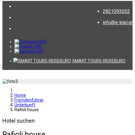
2821093052
info@e-ktel.gr
SMART TOURS-REISEBURO
Home
Fremdenführer
Unterkunft
Rafioli house
Hotel suchen
Rafioli house