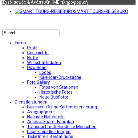
Σχεδιασμός & Ανάπτυξη:
ΙΜΕ πληροφορική
SMART TOURS-REISEBURO
Αναζήτηση
Firma
Profil
Geschichte
Flotte
Wirtschaftsdaten
Download
Logos
Kalendar/Drucksache
Foto Gallery
Fotos von Stationen
Historische Fotos
Neue Busflotte
Dienstleistungen
Buslinien-Online Kartenreservierung
Αναχωρήσεις
Nächste Haltestelle
Αusdruckbarer Fahrplan
Transport für behinderte Menschen
Lagerdienstleistungen
Ticketpreis Bestätigung