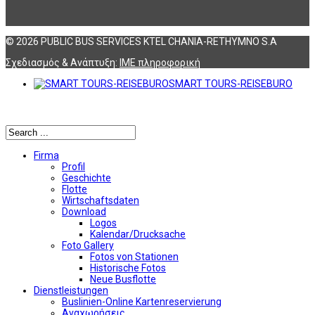
© 2026 PUBLIC BUS SERVICES KTEL CHANIA-RETHYMNO S.A
Σχεδιασμός & Ανάπτυξη:
ΙΜΕ πληροφορική
SMART TOURS-REISEBURO
Αναζήτηση
Firma
Profil
Geschichte
Flotte
Wirtschaftsdaten
Download
Logos
Kalendar/Drucksache
Foto Gallery
Fotos von Stationen
Historische Fotos
Neue Busflotte
Dienstleistungen
Buslinien-Online Kartenreservierung
Αναχωρήσεις