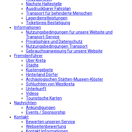
Nächste Haltestelle
Αusdruckbarer Fahrplan
Transport für behinderte Menschen
Lagerdienstleistungen
Ticketpreis Bestätigung
Informationen
Nutzungsbedingungen fur unsere Website und
Transport-Service
Privatsphäre und Datenschutz
Nutzungsbedingungen Transport
Gebrauchsanweisung fur unsere Website
Fremdenführer
Uber Kreta
Städte
Küstengebiete
Hinterland Dörfer
Archäologischen Stätten-Museen-Klöster
Schluchten von Westkreta
Unterkunft
Videos
Touristische Karten
Nachrichten
Ankündigungen
Events / Sponsorship
Kontakt
Bewerten unseren Service
Webseitenbewertung
Kontakt Informationen