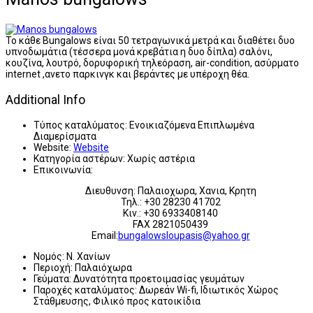
Το κάθε Bungalows είναι 50 τετραγωνικά μετρά και διαθέτει δυο
υπνοδωμάτια (τέσσερα μονά κρεβάτια η δυο δίπλα) σαλόνι,
κουζίνα, λουτρό, δορυφορική τηλεόραση, air-condition, ασύρματο
internet ,ανετο παρκινγκ και βεράντες με υπέροχη θέα.
Additional Info
Τύπος καταλύματος:
Ενοικιαζόμενα Επιπλωμένα
Διαμερίσματα
Website:
Website
Κατηγορία αστέρων:
Χωρίς αστέρια
Επικοινωνία:
Διευθυνση: Παλαιοχωρα, Χανια, Κρητη
Τηλ.: +30 28230 41702
Κιν.: +30 6933408140
FAX 2821050439
Email:
bungalowsloupasis@yahoo.gr
Νομός:
Ν. Χανίων
Περιοχή:
Παλαιόχωρα
Γεύματα:
Δυνατότητα προετοιμασίας γευμάτων
Παροχές καταλύματος:
Δωρεάν Wi-fi, Ιδιωτικός Χώρος
Στάθμευσης, Φιλικό προς κατοικίδια