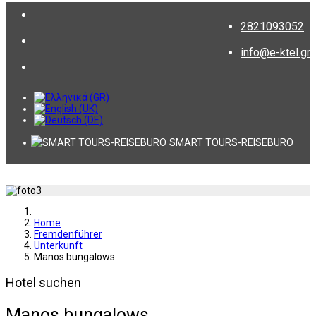
2821093052
info@e-ktel.gr
SMART TOURS-REISEBURO
Home
Fremdenführer
Unterkunft
Manos bungalows
Hotel suchen
Manos bungalows