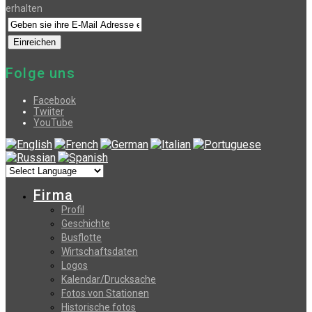
erhalten
Folge uns
Facebook
Twiiter
YouTube
Firma
Profil
Geschichte
Busflotte
Wirtschaftsdaten
Logos
Kalendar/Drucksache
Fotos von Stationen
Historische fotos