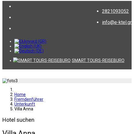
2821093052
info@e-ktel.gr
SMART TOURS-REISEBURO
Home
Fremdenführer
Unterkunft
Villa Anna
Hotel suchen
Villa Anna