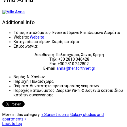
Additional Info
Τύπος καταλύματος:
Ενοικιαζόμενα Επιπλωμένα Δωμάτια
Website:
Website
Κατηγορία αστέρων:
Χωρίς αστέρια
Επικοινωνία:
Διευθυνση: Παλαιοχωρα, Χανια, Κρητη
Tηλ: +30 2810 346428
Fax: +30 2810 242802
E-mail:
anna@her.forthnet.gr
Νομός:
Ν. Χανίων
Περιοχή:
Παλαιόχωρα
Γεύματα:
Δυνατότητα προετοιμασίας γευμάτων
Παροχές καταλύματος:
Δωρεάν Wi-fi, Φιλοξενία κατοικίδιου
κατόπιν συνεννόησης
More in this category:
« Sunset rooms
Galaxy studios and
apartments »
back to top