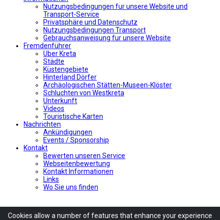
Nutzungsbedingungen fur unsere Website und
Transport-Service
Privatsphäre und Datenschutz
Nutzungsbedingungen Transport
Gebrauchsanweisung fur unsere Website
Fremdenführer
Uber Kreta
Städte
Küstengebiete
Hinterland Dörfer
Archäologischen Stätten-Museen-Klöster
Schluchten von Westkreta
Unterkunft
Videos
Touristische Karten
Nachrichten
Ankündigungen
Events / Sponsorship
Kontakt
Bewerten unseren Service
Webseitenbewertung
Kontakt Informationen
Links
Wo Sie uns finden
Cookies allow
a number of
features
that enhance
your experience