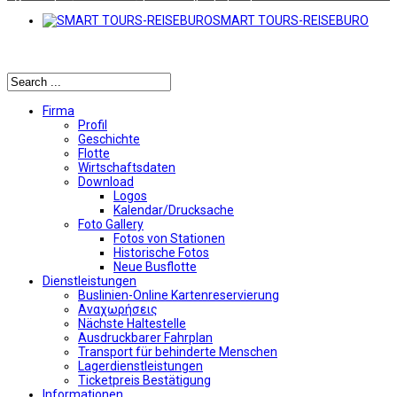
SMART TOURS-REISEBURO
Αναζήτηση
Firma
Profil
Geschichte
Flotte
Wirtschaftsdaten
Download
Logos
Kalendar/Drucksache
Foto Gallery
Fotos von Stationen
Historische Fotos
Neue Busflotte
Dienstleistungen
Buslinien-Online Kartenreservierung
Αναχωρήσεις
Nächste Haltestelle
Αusdruckbarer Fahrplan
Transport für behinderte Menschen
Lagerdienstleistungen
Ticketpreis Bestätigung
Informationen