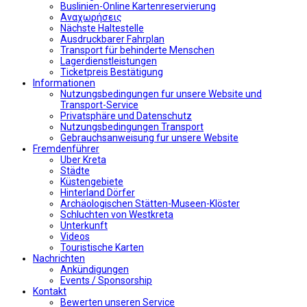
Buslinien-Online Kartenreservierung
Αναχωρήσεις
Nächste Haltestelle
Αusdruckbarer Fahrplan
Transport für behinderte Menschen
Lagerdienstleistungen
Ticketpreis Bestätigung
Informationen
Nutzungsbedingungen fur unsere Website und
Transport-Service
Privatsphäre und Datenschutz
Nutzungsbedingungen Transport
Gebrauchsanweisung fur unsere Website
Fremdenführer
Uber Kreta
Städte
Küstengebiete
Hinterland Dörfer
Archäologischen Stätten-Museen-Klöster
Schluchten von Westkreta
Unterkunft
Videos
Touristische Karten
Nachrichten
Ankündigungen
Events / Sponsorship
Kontakt
Bewerten unseren Service