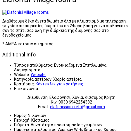
Διαθέτουμε δέκα άνετα δωμάτια όλα με κλιματισμό με τηλεόραση ,
ψυγείο και υπηρεσίες δωματίου σε 24ωρη βάση για να αισθάνεστε
σαν το σπίτι σας όλη την διάρκεια της διαμονής σας στο
ξενοδοχείο μας
* ΑΜΕΑ κατοπιν αιτηματος
Additional Info
Τύπος καταλύματος:
Ενοικιαζόμενα Επιπλωμένα
Διαμερίσματα
Website:
Website
Κατηγορία αστέρων:
Χωρίς αστέρια
Κρατήσεις:
Κάντε κλίκ για κρατήσεις
Επικοινωνία:
Διευθυνση: Ελαφονησι, Χανια, Κισσαμος Κρητη
Κιν: 0030 6942254382
Email:
elafonissos.creta@gmail.com
Νομός:
Ν. Χανίων
Περιοχή:
Κίσσαμος
Γεύματα:
Δυνατότητα προετοιμασίας γευμάτων
Παροχές καταλύματος:
Δωρεάν Wi-fi, Ιδιωτικός Χώρος