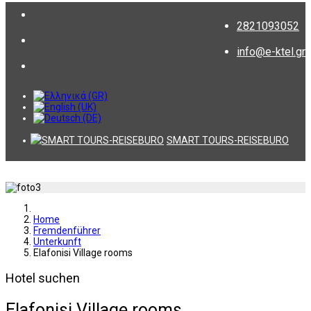
2821093052
info@e-ktel.gr
SMART TOURS-REISEBURO
Home
Fremdenführer
Unterkunft
Elafonisi Village rooms
Hotel suchen
Elafonisi Village rooms