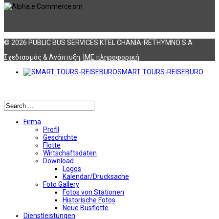
© 2026 PUBLIC BUS SERVICES KTEL CHANIA-RETHYMNO S.A
Σχεδιασμός & Ανάπτυξη:
ΙΜΕ πληροφορική
SMART TOURS-REISEBURO
Αναζήτηση
Firma
Profil
Geschichte
Flotte
Wirtschaftsdaten
Download
Logos
Kalendar/Drucksache
Foto Gallery
Fotos von Stationen
Historische Fotos
Neue Busflotte
Dienstleistungen