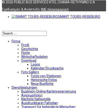
© 2026 PUBLIC BUS SERVICES KTEL CHANIA-RETHYMNO S.A
Σχεδιασμός & Ανάπτυξη:
ΙΜΕ πληροφορική
SMART TOURS-REISEBURO
Αναζήτηση
Firma
Profil
Geschichte
Flotte
Wirtschaftsdaten
Download
Logos
Kalendar/Drucksache
Foto Gallery
Fotos von Stationen
Historische Fotos
Neue Busflotte
Dienstleistungen
Buslinien-Online Kartenreservierung
Αναχωρήσεις
Nächste Haltestelle
Αusdruckbarer Fahrplan
Transport für behinderte Menschen