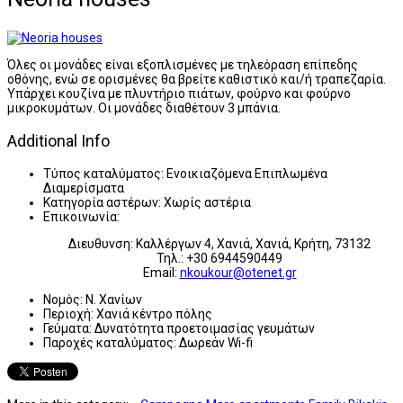
Όλες οι μονάδες είναι εξοπλισμένες με τηλεόραση επίπεδης
οθόνης, ενώ σε ορισμένες θα βρείτε καθιστικό και/ή τραπεζαρία.
Υπάρχει κουζίνα με πλυντήριο πιάτων, φούρνο και φούρνο
μικροκυμάτων. Οι μονάδες διαθέτουν 3 μπάνια.
Additional Info
Τύπος καταλύματος:
Ενοικιαζόμενα Επιπλωμένα
Διαμερίσματα
Κατηγορία αστέρων:
Χωρίς αστέρια
Επικοινωνία:
Διευθυνση: Καλλέργων 4, Χανιά, Χανιά, Κρήτη, 73132
Τηλ.: +30 6944590449
Email:
nkoukour@otenet.gr
Νομός:
Ν. Χανίων
Περιοχή:
Χανιά κέντρο πόλης
Γεύματα:
Δυνατότητα προετοιμασίας γευμάτων
Παροχές καταλύματος:
Δωρεάν Wi-fi