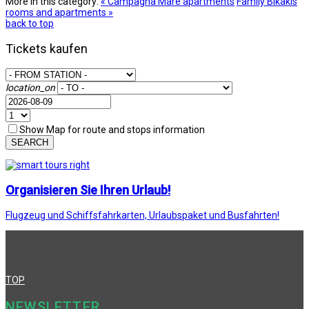
More in this category:
« Campagna Mare apartments
Family Bikakis
rooms and apartments »
back to top
Tickets kaufen
location_on
Show Map for route and stops information
SEARCH
Organisieren Sie Ihren Urlaub!
Flugzeug und Schiffsfahrkarten, Urlaubspaket und Busfahrten!
TOP
NEWSLETTER