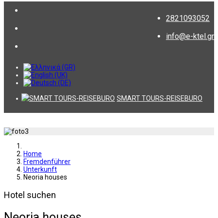
2821093052
info@e-ktel.gr
SMART TOURS-REISEBURO
Home
Fremdenführer
Unterkunft
Neoria houses
Hotel suchen
Neoria houses