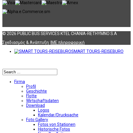
© 2026 PUBLIC BUS SERVICES KTEL CHANIA-RETHYMNO S.A
Σχεδιασμός & Ανάπτυξη:
ΙΜΕ πληροφορική
SMART TOURS-REISEBURO
Αναζήτηση
Firma
Profil
Geschichte
Flotte
Wirtschaftsdaten
Download
Logos
Kalendar/Drucksache
Foto Gallery
Fotos von Stationen
Historische Fotos