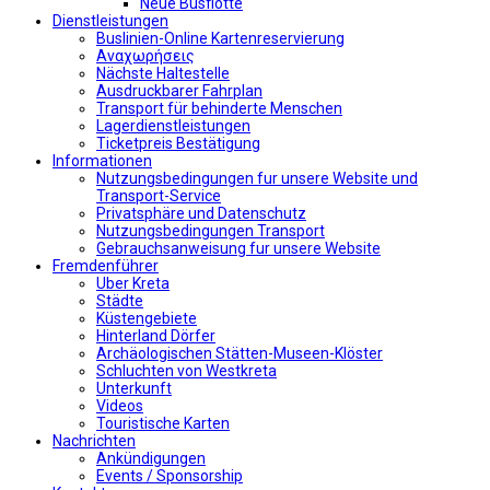
Neue Busflotte
Dienstleistungen
Buslinien-Online Kartenreservierung
Αναχωρήσεις
Nächste Haltestelle
Αusdruckbarer Fahrplan
Transport für behinderte Menschen
Lagerdienstleistungen
Ticketpreis Bestätigung
Informationen
Nutzungsbedingungen fur unsere Website und
Transport-Service
Privatsphäre und Datenschutz
Nutzungsbedingungen Transport
Gebrauchsanweisung fur unsere Website
Fremdenführer
Uber Kreta
Städte
Küstengebiete
Hinterland Dörfer
Archäologischen Stätten-Museen-Klöster
Schluchten von Westkreta
Unterkunft
Videos
Touristische Karten
Nachrichten
Ankündigungen
Events / Sponsorship