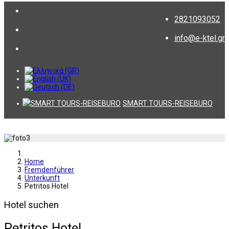
2821093052
info@e-ktel.gr
SMART TOURS-REISEBURO
Home
Fremdenführer
Unterkunft
Petritos Hotel
Hotel suchen
Petritos Hotel