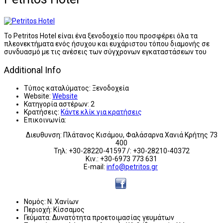
Το Petritos Hotel είναι ένα ξενοδοχείο που προσφέρει όλα τα
πλεονεκτήματα ενός ήσυχου και ευχάριστου τόπου διαμονής σε
συνδυασμό με τις ανέσεις των σύγχρονων εγκαταστάσεων του
Additional Info
Τύπος καταλύματος:
Ξενοδοχεία
Website:
Website
Κατηγορία αστέρων:
2
Κρατήσεις:
Κάντε κλίκ για κρατήσεις
Επικοινωνία:
Διευθυνση: Πλάτανος Κισάμου, Φαλάσαρνα Χανιά Κρήτης 73
400
Τηλ: +30-28220-41597 /: +30-28210-40372
Κιν.: +30-6973 773 631
E-mail:
info@petritos.gr
Νομός:
Ν. Χανίων
Περιοχή:
Κίσσαμος
Γεύματα:
Δυνατότητα προετοιμασίας γευμάτων