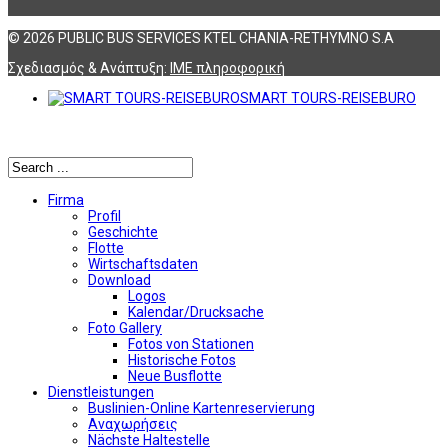
© 2026 PUBLIC BUS SERVICES KTEL CHANIA-RETHYMNO S.A
Σχεδιασμός & Ανάπτυξη:
ΙΜΕ πληροφορική
SMART TOURS-REISEBURO
Αναζήτηση
Firma
Profil
Geschichte
Flotte
Wirtschaftsdaten
Download
Logos
Kalendar/Drucksache
Foto Gallery
Fotos von Stationen
Historische Fotos
Neue Busflotte
Dienstleistungen
Buslinien-Online Kartenreservierung
Αναχωρήσεις
Nächste Haltestelle