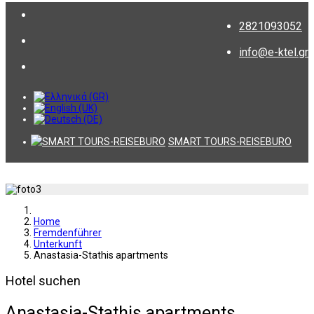
2821093052
info@e-ktel.gr
SMART TOURS-REISEBURO
Home
Fremdenführer
Unterkunft
Anastasia-Stathis apartments
Hotel suchen
Anastasia-Stathis apartments