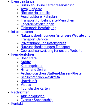
Dienstleistungen
Buslinien-Online Kartenreservierung
Αναχωρήσεις
Nächste Haltestelle
Αusdruckbarer Fahrplan
Transport für behinderte Menschen
Lagerdienstleistungen
Ticketpreis Bestätigung
Informationen
Nutzungsbedingungen fur unsere Website und
Transport-Service
Privatsphäre und Datenschutz
Nutzungsbedingungen Transport
Gebrauchsanweisung fur unsere Website
Fremdenführer
Uber Kreta
Städte
Küstengebiete
Hinterland Dörfer
Archäologischen Stätten-Museen-Klöster
Schluchten von Westkreta
Unterkunft
Videos
Touristische Karten
Nachrichten
Ankündigungen
Events / Sponsorship
Kontakt