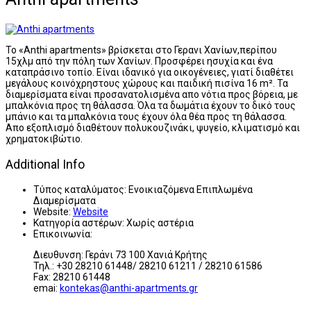
Το «Anthi apartments» βρίσκεται στο Γερανι Χανίων,περίπου
15χλμ από την πόλη των Χανίων. Προσφέρει ησυχία και ένα
καταπράσινο τοπίο. Είναι ιδανικό για οικογένειες, γιατί διαθέτει
μεγάλους κοινόχρηστους χώρους και παιδική πισίνα 16 m². Τα
διαμερίσματα είναι προσανατολισμένα απο νότια προς βόρεια, με
μπαλκόνια προς τη θάλασσα. Όλα τα δωμάτια έχουν το δικό τους
μπάνιο και τα μπαλκόνια τους έχουν όλα θέα προς τη θάλασσα.
Απο εξοπλισμό διαθέτουν πολυκουζινάκι, ψυγείο, κλιματισμό και
χρηματοκιβώτιο.
Additional Info
Τύπος καταλύματος:
Ενοικιαζόμενα Επιπλωμένα
Διαμερίσματα
Website:
Website
Κατηγορία αστέρων:
Χωρίς αστέρια
Επικοινωνία:
Διευθυνση: Γεράνι 73 100 Χανιά Κρήτης
Τηλ.: +30 28210 61448/ 28210 61211 / 28210 61586
Fax: 28210 61448
emai:
kontekas@anthi-apartments.gr