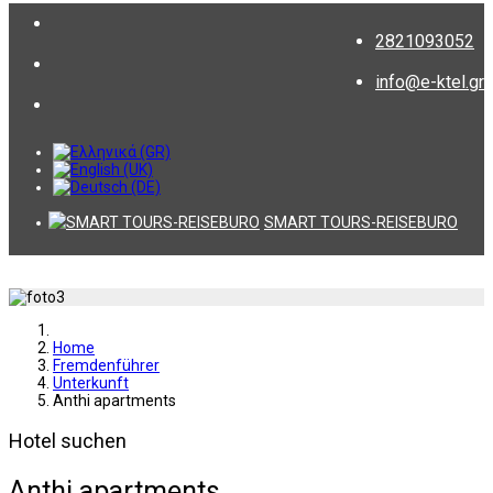
2821093052
info@e-ktel.gr
SMART TOURS-REISEBURO
Home
Fremdenführer
Unterkunft
Anthi apartments
Hotel suchen
Anthi apartments