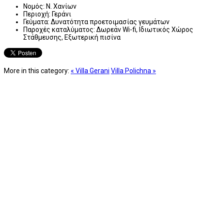
Νομός:
Ν. Χανίων
Περιοχή:
Γεράνι
Γεύματα:
Δυνατότητα προετοιμασίας γευμάτων
Παροχές καταλύματος:
Δωρεάν Wi-fi, Ιδιωτικός Χώρος
Στάθμευσης, Εξωτερική πισίνα
More in this category:
« Villa Gerani
Villa Polichna »