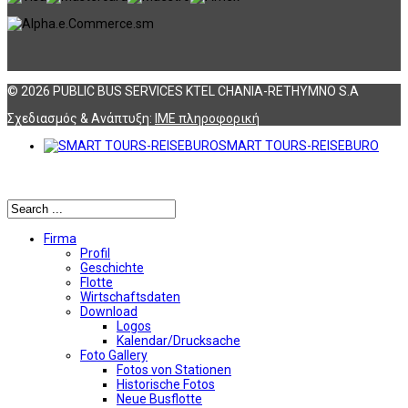
© 2026 PUBLIC BUS SERVICES KTEL CHANIA-RETHYMNO S.A
Σχεδιασμός & Ανάπτυξη:
ΙΜΕ πληροφορική
SMART TOURS-REISEBURO
Αναζήτηση
Firma
Profil
Geschichte
Flotte
Wirtschaftsdaten
Download
Logos
Kalendar/Drucksache
Foto Gallery
Fotos von Stationen
Historische Fotos
Neue Busflotte