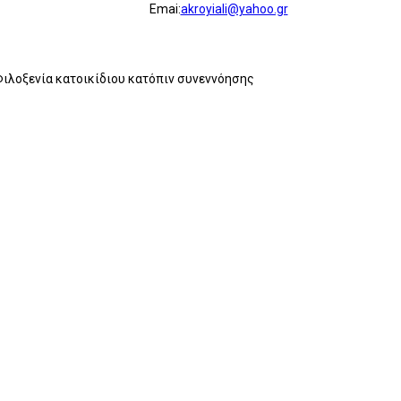
Emai:
akroyiali@yahoo.gr
 Φιλοξενία κατοικίδιου κατόπιν συνεννόησης