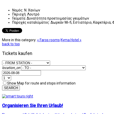
Νομός:
Ν. Χανίων
Περιοχή:
Λουτρό
Γεύματα:
Δυνατότητα προετοιμασίας γευμάτων
Παροχές καταλύματος:
Δωρεάν Wi-fi, Εστιατόριο, Καφετέρια,
More in this category:
« Faros rooms
Kyma Hotel »
back to top
Tickets kaufen
location_on
Show Map for route and stops information
SEARCH
Organisieren Sie Ihren Urlaub!