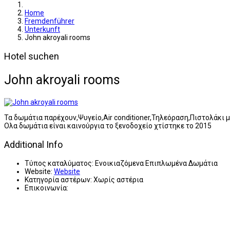
Home
Fremdenführer
Unterkunft
John akroyali rooms
Hotel suchen
John akroyali rooms
Τα δωμάτια παρέχουν,Ψυγείο,Αir conditioner,Τηλεόραση,Πιστολάκι μ
Ολα δωμάτια είναι καινούργια το ξενοδοχείο χτίστηκε το 2015
Additional Info
Τύπος καταλύματος:
Ενοικιαζόμενα Επιπλωμένα Δωμάτια
Website:
Website
Κατηγορία αστέρων:
Χωρίς αστέρια
Επικοινωνία: