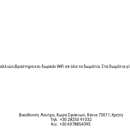
αλλιών,Βραστηρα και δωρεάν WiFi σε όλα τα δωμάτια. Στα δωμάτια γί
Διευθυνση: Λουτρο, Χωρα Σφακιων, Χανια 73011, Κρητη
Τηλ.: +30 28250 91032
Κιν.: +30 6978854395