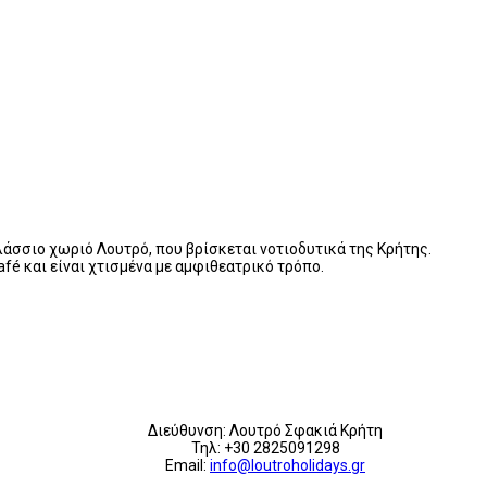
λάσσιο χωριό Λουτρό, που βρίσκεται νοτιοδυτικά της Κρήτης.
afé και είναι χτισμένα με αμφιθεατρικό τρόπο.
Διεύθυνση: Λουτρό Σφακιά Κρήτη
Τηλ: +30 2825091298
Email:
info@loutroholidays.gr