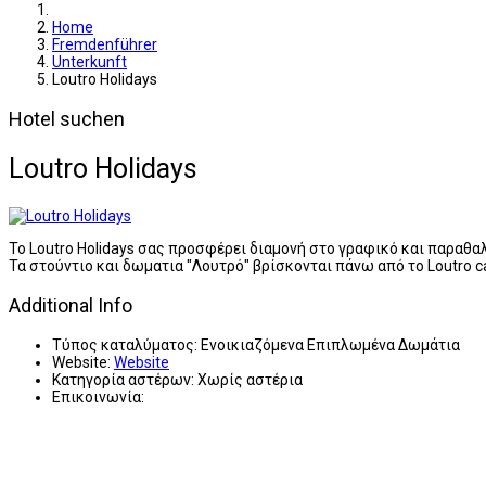
Home
Fremdenführer
Unterkunft
Loutro Holidays
Hotel suchen
Loutro Holidays
To Loutro Holidays σας προσφέρει διαμονή στο γραφικό και παραθα
Τα στούντιο και δωματια "Λουτρό" βρίσκονται πάνω από το Loutro c
Additional Info
Τύπος καταλύματος:
Ενοικιαζόμενα Επιπλωμένα Δωμάτια
Website:
Website
Κατηγορία αστέρων:
Χωρίς αστέρια
Επικοινωνία: