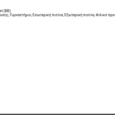
t (BB)
υσης, Γυμναστήριο, Εσωτερική πισίνα, Εξωτερική πισίνα, Φιλικό προ