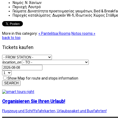
Νομός:
Ν. Χανίων
Περιοχή:
Λουτρό
Γεύματα:
Δυνατότητα προετοιμασίας γευμάτων, Bed & Breakfas
Παροχές καταλύματος:
Δωρεάν Wi-fi, Ιδιωτικός Χώρος Στάθμε
More in this category:
« Pantelitsa Rooms
Notos rooms »
back to top
Tickets kaufen
location_on
Show Map for route and stops information
SEARCH
Organisieren Sie Ihren Urlaub!
Flugzeug und Schiffsfahrkarten, Urlaubspaket und Busfahrten!