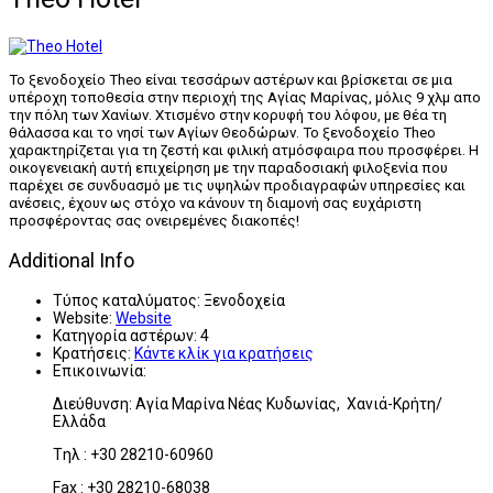
Το ξενοδοχείο Theo είναι τεσσάρων αστέρων και βρίσκεται σε μια
υπέροχη τοποθεσία στην περιοχή της Αγίας Μαρίνας, μόλις 9 χλμ απο
την πόλη των Χανίων. Χτισμένο στην κορυφή του λόφου, με θέα τη
θάλασσα και το νησί των Αγίων Θεοδώρων. Το ξενοδοχείο Theo
χαρακτηρίζεται για τη ζεστή και φιλική ατμόσφαιρα που προσφέρει. Η
οικογενειακή αυτή επιχείρηση με την παραδοσιακή φιλοξενία που
παρέχει σε συνδυασμό με τις υψηλών προδιαγραφών υπηρεσίες και
ανέσεις, έχουν ως στόχο να κάνουν τη διαμονή σας ευχάριστη
προσφέροντας σας ονειρεμένες διακοπές!
Additional Info
Τύπος καταλύματος:
Ξενοδοχεία
Website:
Website
Κατηγορία αστέρων:
4
Κρατήσεις:
Κάντε κλίκ για κρατήσεις
Επικοινωνία:
Διεύθυνση: Αγία Μαρίνα Νέας Κυδωνίας, Χανιά-Κρήτη/
Ελλάδα
Tηλ : +30 28210-60960
Fax : +30 28210-68038