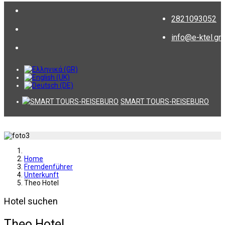
2821093052
info@e-ktel.gr
SMART TOURS-REISEBURO
Home
Fremdenführer
Unterkunft
Theo Hotel
Hotel suchen
Theo Hotel