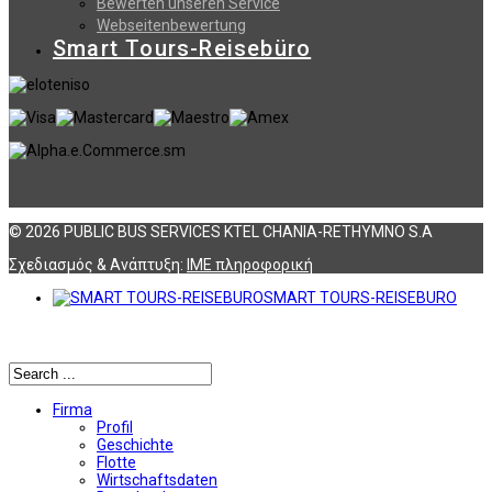
Bewerten unseren Service
Webseitenbewertung
Smart Tours-Reisebüro
© 2026 PUBLIC BUS SERVICES KTEL CHANIA-RETHYMNO S.A
Σχεδιασμός & Ανάπτυξη:
ΙΜΕ πληροφορική
SMART TOURS-REISEBURO
Αναζήτηση
Firma
Profil
Geschichte
Flotte
Wirtschaftsdaten