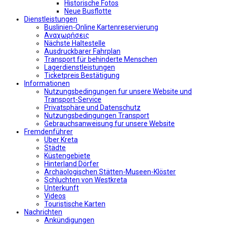
Historische Fotos
Neue Busflotte
Dienstleistungen
Buslinien-Online Kartenreservierung
Αναχωρήσεις
Nächste Haltestelle
Αusdruckbarer Fahrplan
Transport für behinderte Menschen
Lagerdienstleistungen
Ticketpreis Bestätigung
Informationen
Nutzungsbedingungen fur unsere Website und
Transport-Service
Privatsphäre und Datenschutz
Nutzungsbedingungen Transport
Gebrauchsanweisung fur unsere Website
Fremdenführer
Uber Kreta
Städte
Küstengebiete
Hinterland Dörfer
Archäologischen Stätten-Museen-Klöster
Schluchten von Westkreta
Unterkunft
Videos
Touristische Karten
Nachrichten
Ankündigungen