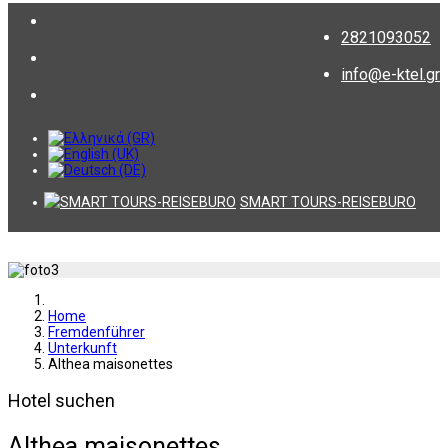
2821093052
info@e-ktel.gr
SMART TOURS-REISEBURO
Home
Fremdenführer
Unterkunft
Althea maisonettes
Hotel suchen
Althea maisonettes