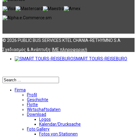
© 2026 PUBLIC BUS SERVICES KTEL CHANIA-RETHYMNO S.A
Σχεδιασμός & Ανάπτυξη:
ΙΜΕ πληροφορική
SMART TOURS-REISEBURO
Αναζήτηση
Firma
Profil
Geschichte
Flotte
Wirtschaftsdaten
Download
Logos
Kalendar/Drucksache
Foto Gallery
Fotos von Stationen