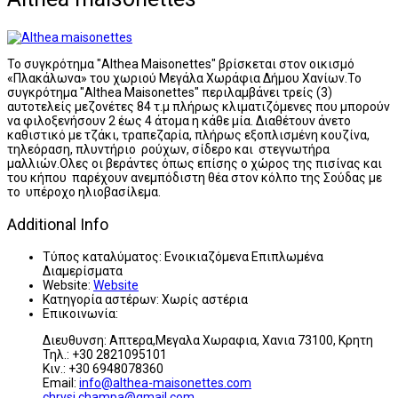
Το συγκρότημα "Althea Maisonettes" βρίσκεται στον οικισμό
«Πλακάλωνα» του χωριού Μεγάλα Χωράφια Δήμου Χανίων.Το
συγκρότημα "Althea Maisonettes" περιλαμβάνει τρείς (3)
αυτοτελείς μεζονέτες 84 τ.μ πλήρως κλιματιζόμενες που μπορούν
να φιλοξενήσουν 2 έως 4 άτομα η κάθε μία. Διαθέτουν άνετο
καθιστικό με τζάκι, τραπεζαρία, πλήρως εξοπλισμένη κουζίνα,
τηλεόραση, πλυντήριο ρούχων, σίδερο και στεγνωτήρα
μαλλιών.Ολες οι βεράντες όπως επίσης ο χώρος της πισίνας και
του κήπου παρέχουν ανεμπόδιστη θέα στον κόλπο της Σούδας με
το υπέροχο ηλιοβασίλεμα.
Additional Info
Τύπος καταλύματος:
Ενοικιαζόμενα Επιπλωμένα
Διαμερίσματα
Website:
Website
Κατηγορία αστέρων:
Χωρίς αστέρια
Επικοινωνία:
Διευθυνση: Απτερα,Μεγαλα Χωραφια, Χανια 73100, Κρητη
Τηλ.: +30 2821095101
Κιν.: +30 6948078360
Email:
info@althea-maisonettes.com
chrysi.champa@gmail.com