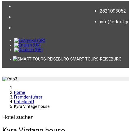
2821093052
info@e-ktel.gr
SMART TOURS-REISEBURO
Home
Fremdenführer
Unterkunft
Kyra Vintage house
Hotel suchen
Kyra Vintage house