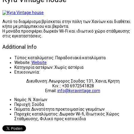
Αυτό το διαμέρισμα βρίσκεται στην πόλη των Χανίων και διαθέτει
κήπο με μπάρμπεκιου και βεράντα.
Η μονάδα προσφέρει δωρεάν Wi-Fi και ιδιωτικό χώρο στάθμευσης
στις εγκαταστάσεις.
Additional Info
Τύπος καταλύματος:
Παραδοσιακά καταλύματα
Website:
Website
Κατηγορία αστέρων:
Χωρίς αστέρια
Επικοινωνία:
Διευθυνση: Λεωφορος Σουδας 131, Χανια, Κρητη
Κιν.:: +30 6972541828
Email:
info@kyravintage.com
Νομός:
Ν. Χανίων
Περιοχή:
Σούδα
Γεύματα:
Δυνατότητα προετοιμασίας γευμάτων
Παροχές καταλύματος:
Δωρεάν Wi-fi, Ιδιωτικός Χώρος
Στάθμευσης, Φιλικό προς κατοικίδια