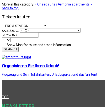
More in this category:
« Oneiro suites
Armonia apartments »
back to top
Tickets kaufen
location_on
Show Map for route and stops information
SEARCH
Organisieren Sie Ihren Urlaub!
Flugzeug und Schiffsfahrkarten, Urlaubspaket und Busfahrten!
TOP
NEWSLETTER