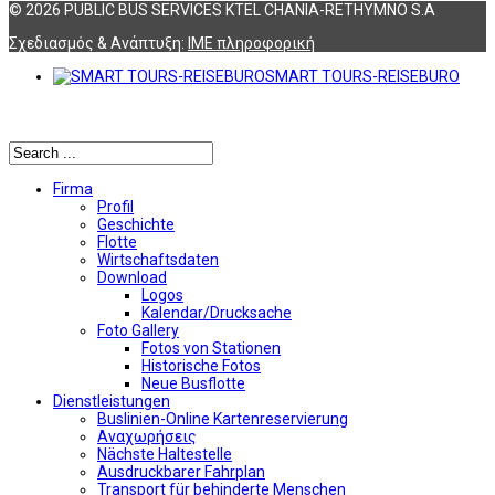
© 2026 PUBLIC BUS SERVICES KTEL CHANIA-RETHYMNO S.A
Σχεδιασμός & Ανάπτυξη:
ΙΜΕ πληροφορική
SMART TOURS-REISEBURO
Αναζήτηση
Firma
Profil
Geschichte
Flotte
Wirtschaftsdaten
Download
Logos
Kalendar/Drucksache
Foto Gallery
Fotos von Stationen
Historische Fotos
Neue Busflotte
Dienstleistungen
Buslinien-Online Kartenreservierung
Αναχωρήσεις
Nächste Haltestelle
Αusdruckbarer Fahrplan
Transport für behinderte Menschen