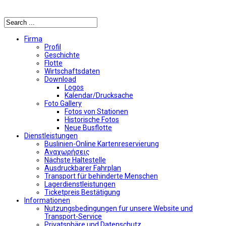
Αναζήτηση
Firma
Profil
Geschichte
Flotte
Wirtschaftsdaten
Download
Logos
Kalendar/Drucksache
Foto Gallery
Fotos von Stationen
Historische Fotos
Neue Busflotte
Dienstleistungen
Buslinien-Online Kartenreservierung
Αναχωρήσεις
Nächste Haltestelle
Αusdruckbarer Fahrplan
Transport für behinderte Menschen
Lagerdienstleistungen
Ticketpreis Bestätigung
Informationen
Nutzungsbedingungen fur unsere Website und
Transport-Service
Privatsphäre und Datenschutz