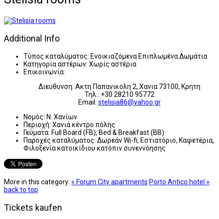
Additional Info
Τύπος καταλύματος:
Ενοικιαζόμενα Επιπλωμένα Δωμάτια
Κατηγορία αστέρων:
Χωρίς αστέρια
Επικοινωνία:
Διευθυνση: Ακτη Παπανικολη 2, Χανια 73100, Κρητη
Τηλ.: +30 28210 95772
Email:
stelisia86@yahoo.gr
Νομός:
Ν. Χανίων
Περιοχή:
Χανιά κέντρο πόλης
Γεύματα:
Full Board (FB), Bed & Breakfast (BB)
Παροχές καταλύματος:
Δωρεάν Wi-fi, Εστιατόριο, Καφετέρια,
Φιλοξενία κατοικίδιου κατόπιν συνεννόησης
More in this category:
« Forum City apartments
Porto Antico hotel »
back to top
Tickets kaufen