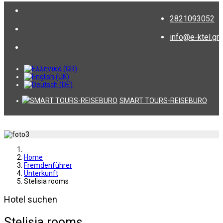
2821093052
info@e-ktel.gr
SMART TOURS-REISEBURO
Home
Fremdenführer
Unterkunft
Stelisia rooms
Hotel suchen
Stelisia rooms