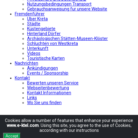
Nutzungsbedingungen Transport
Gebrauchsanweisung fur unsere Website
Fremdenführer
Uber Kreta
Städte
Küstengebiete
Hinterland Dörfer
Archäologischen Stätten-Museen-Klöster
Schluchten von Westkreta
Unterkunft
Videos
Touristische Karten
Nachrichten
Ankündigungen
Events / Sponsorship
Kontakt
Bewerten unseren Service
Webseitenbewertung
Kontakt Informationen
Links
Wo Sie uns finden
Cookies allow
a number of
features
that enhance
your experience
www.e-ktel.com
.
Using
this site
, you agree to
the use of
Cookies
,
according
with
our instructions
Accept