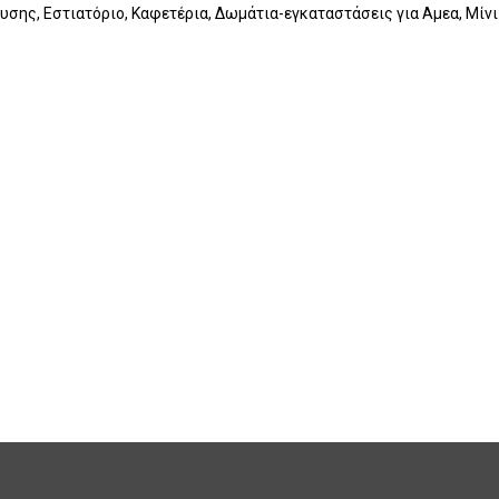
ευσης, Εστιατόριο, Καφετέρια, Δωμάτια-εγκαταστάσεις για Αμεα, Μίν