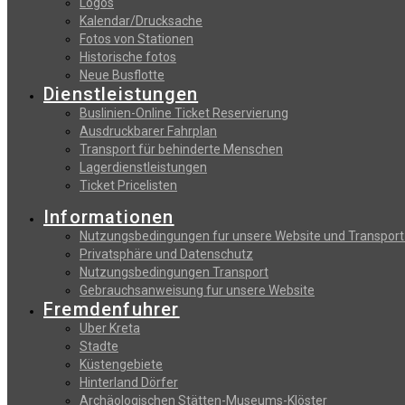
Logos
Kalendar/Drucksache
Fotos von Stationen
Historische fotos
Neue Busflotte
Dienstleistungen
Buslinien-Online Ticket Reservierung
Αusdruckbarer Fahrplan
Transport für behinderte Menschen
Lagerdienstleistungen
Ticket Pricelisten
Informationen
Nutzungsbedingungen fur unsere Website und Transport
Privatsphäre und Datenschutz
Nutzungsbedingungen Transport
Gebrauchsanweisung fur unsere Website
Fremdenfuhrer
Uber Kreta
Stadte
Küstengebiete
Hinterland Dörfer
Archäologischen Stätten-Museums-Klöster