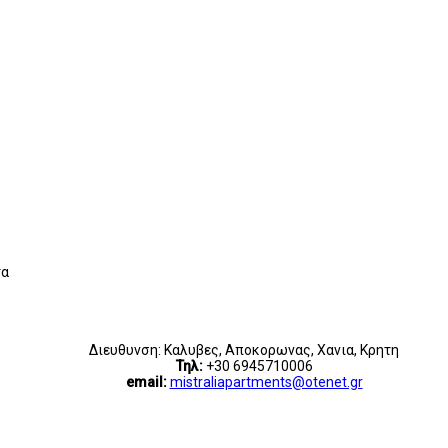
τα
Διευθυνση: Καλυβες, Αποκορωνας, Χανια, Κρητη
Τηλ:
+30 6945710006
email:
mistraliapartments@otenet.gr