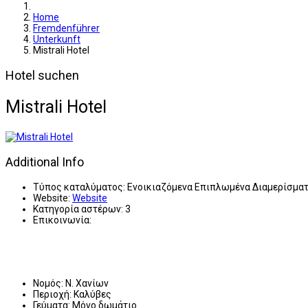
Home
Fremdenführer
Unterkunft
Mistrali Hotel
Hotel suchen
Mistrali Hotel
Additional Info
Τύπος καταλύματος:
Ενοικιαζόμενα Επιπλωμένα Διαμερίσμα
Website:
Website
Κατηγορία αστέρων:
3
Επικοινωνία:
Νομός:
Ν. Χανίων
Περιοχή:
Καλύβες
Γεύματα:
Μόνο δωμάτιο