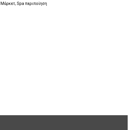
ι Μάρκετ, Spa περιποίηση