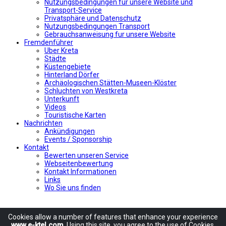
Nutzungsbedingungen fur unsere Website und
Transport-Service
Privatsphäre und Datenschutz
Nutzungsbedingungen Transport
Gebrauchsanweisung fur unsere Website
Fremdenführer
Uber Kreta
Städte
Küstengebiete
Hinterland Dörfer
Archäologischen Stätten-Museen-Klöster
Schluchten von Westkreta
Unterkunft
Videos
Touristische Karten
Nachrichten
Ankündigungen
Events / Sponsorship
Kontakt
Bewerten unseren Service
Webseitenbewertung
Kontakt Informationen
Links
Wo Sie uns finden
Cookies allow
a number of
features
that enhance
your experience
www.e-ktel.com
.
Using
this site
, you agree to
the use of
Cookies
,