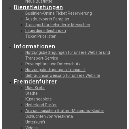
Neue Busflotte
Dienstleistungen
Buslinien-Online Ticket Reservierung
Αusdruckbarer Fahrplan
Transport für behinderte Menschen
Lagerdienstleistungen
Ticket Pricelisten
Informationen
Nutzungsbedingungen fur unsere Website und
Transport-Service
Privatsphäre und Datenschutz
Nutzungsbedingungen Transport
Gebrauchsanweisung fur unsere Website
Fremdenfuhrer
Uber Kreta
Stadte
Küstengebiete
Hinterland Dörfer
Archäologischen Stätten-Museums-Klöster
Schluchten von Westkreta
Unterkunft
Videos