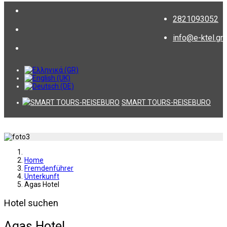
2821093052
info@e-ktel.gr
SMART TOURS-REISEBURO
Home
Fremdenführer
Unterkunft
Agas Hotel
Hotel suchen
Agas Hotel