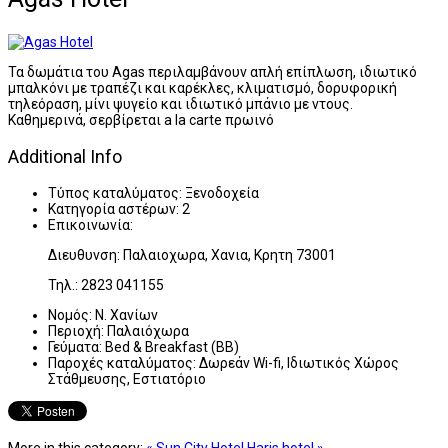
Τα δωμάτια του Agas περιλαμβάνουν απλή επίπλωση, ιδιωτικό
μπαλκόνι με τραπέζι και καρέκλες, κλιματισμό, δορυφορική
τηλεόραση, μίνι ψυγείο και ιδιωτικό μπάνιο με ντους.
Καθημερινά, σερβίρεται a la carte πρωινό
Additional Info
Τύπος καταλύματος:
Ξενοδοχεία
Κατηγορία αστέρων:
2
Επικοινωνία:
Διευθυνση: Παλαιοχωρα, Χανια, Κρητη 73001
Τηλ.: 2823 041155
Νομός:
Ν. Χανίων
Περιοχή:
Παλαιόχωρα
Γεύματα:
Bed & Breakfast (BB)
Παροχές καταλύματος:
Δωρεάν Wi-fi, Ιδιωτικός Χώρος
Στάθμευσης, Εστιατόριο
More in this category:
« Sun City Hotel
Haris hotel »