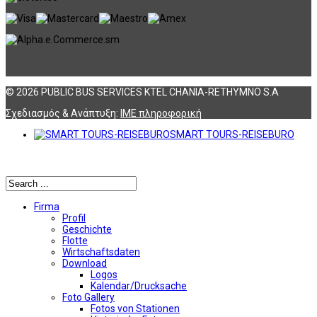
© 2026 PUBLIC BUS SERVICES KTEL CHANIA-RETHYMNO S.A
Σχεδιασμός & Ανάπτυξη:
ΙΜΕ πληροφορική
SMART TOURS-REISEBURO
Αναζήτηση
Firma
Profil
Geschichte
Flotte
Wirtschaftsdaten
Download
Logos
Kalendar/Drucksache
Foto Gallery
Fotos von Stationen