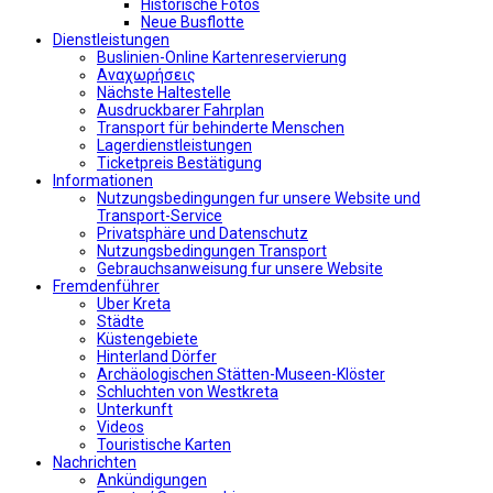
Historische Fotos
Neue Busflotte
Dienstleistungen
Buslinien-Online Kartenreservierung
Αναχωρήσεις
Nächste Haltestelle
Αusdruckbarer Fahrplan
Transport für behinderte Menschen
Lagerdienstleistungen
Ticketpreis Bestätigung
Informationen
Nutzungsbedingungen fur unsere Website und
Transport-Service
Privatsphäre und Datenschutz
Nutzungsbedingungen Transport
Gebrauchsanweisung fur unsere Website
Fremdenführer
Uber Kreta
Städte
Küstengebiete
Hinterland Dörfer
Archäologischen Stätten-Museen-Klöster
Schluchten von Westkreta
Unterkunft
Videos
Touristische Karten
Nachrichten
Ankündigungen