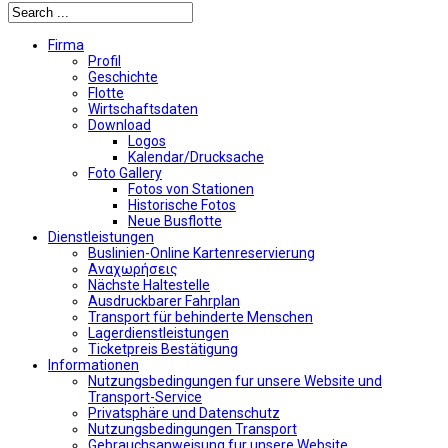
Firma
Profil
Geschichte
Flotte
Wirtschaftsdaten
Download
Logos
Kalendar/Drucksache
Foto Gallery
Fotos von Stationen
Historische Fotos
Neue Busflotte
Dienstleistungen
Buslinien-Online Kartenreservierung
Αναχωρήσεις
Nächste Haltestelle
Αusdruckbarer Fahrplan
Transport für behinderte Menschen
Lagerdienstleistungen
Ticketpreis Bestätigung
Informationen
Nutzungsbedingungen fur unsere Website und
Transport-Service
Privatsphäre und Datenschutz
Nutzungsbedingungen Transport
Gebrauchsanweisung fur unsere Website