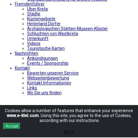
Fremdenführer
Uber Kreta
Städte
Küstengebiete
Hinterland Dörfer
Archäologischen Stätten-Museen-Klöster
Schluchten von Westkreta
Unterkunft
Videos
Touristische Karten
Nachrichten
Ankündigungen
Events / Sponsorship
Kontakt
Bewerten unseren Service
Webseitenbewertung
Kontakt Informationen
Links
Wo Sie uns finden
Cookies allow
a number of
features
that enhance
your experience
www.e-ktel.com
.
Using
this site
, you agree to
the use of
Cookies
,
according
with
our instructions
Accept
More