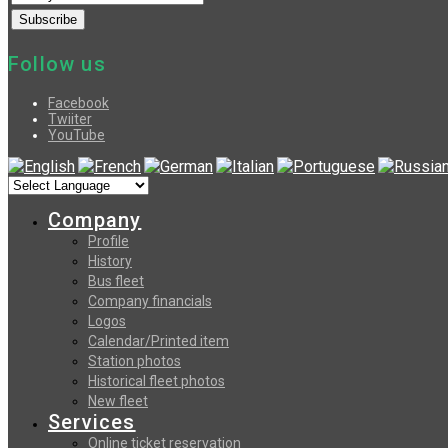
Follow us
Facebook
Twiiter
YouTube
Company
Profile
History
Bus fleet
Company financials
Logos
Calendar/Printed item
Station photos
Historical fleet photos
New fleet
Services
Online ticket reservation