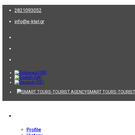
2821093052
info@e-ktel.gr
SMART TOURS-TOURIST
Company
Profile