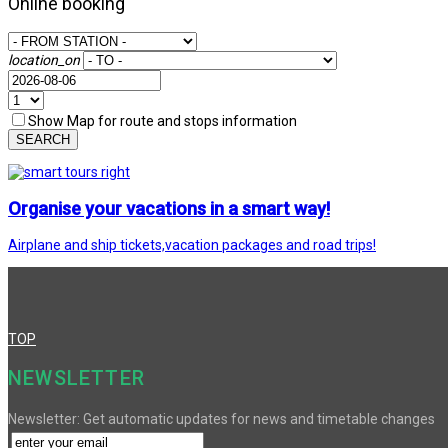
Online booking
location_on
Show Map for route and stops information
SEARCH
Organise your vacations in a smart way!
Airplane and ship tickets,vacation packages and road trips!
TOP
NEWSLETTER
Newsletter: Get automatic updates for news and timetable changes