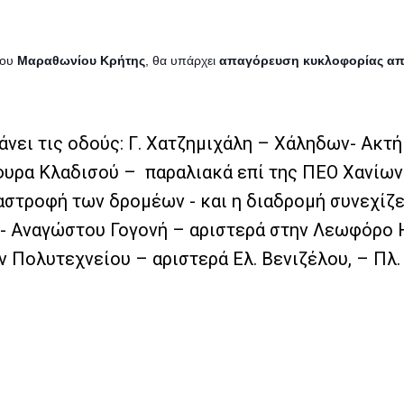
νου
Μαραθωνίου Κρήτης
, θα υπάρχει
απαγόρευση κυκλοφορίας από 
ει τις οδούς: Γ. Χατζημιχάλη – Χάληδων- Ακτ
ρα Κλαδισού – παραλιακά επί της ΠΕΟ Χανίων -
στροφή των δρομέων - και η διαδρομή συνεχίζετ
ά - Αναγώστου Γογονή – αριστερά στην Λεωφόρο
 Πολυτεχνείου – αριστερά Ελ. Βενιζέλου, – Πλ