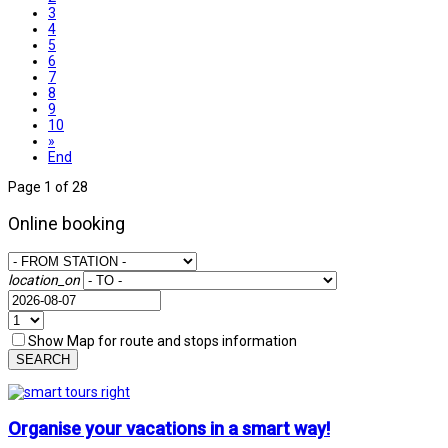
3
4
5
6
7
8
9
10
»
End
Page 1 of 28
Online booking
location_on
Show Map for route and stops information
SEARCH
Organise your vacations in a smart way!