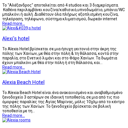
Το "Αλέξανδρος" αποτελείται από 4 studios και 3 διαμερίσματα.
Καθένα περιλαμβάνει κουζίνα/καθισικό,υπνοδωμάτιο, μπάνιο/WC
μπαλκόνι ή αυλή. Διαθέτουν όλα πλήρως εξοπλισμένη κουζίνα,
τηλεόραση, τηλέφωνο, σύστημα κλιματισμού, δωρεάν internet
Read more...
Alexi's hotel
Το Alexis Hotel βρίσκεται σε μια ήσυχη γειτονιά στην άκρη της
πόλης των Χανίων, με θέα στην πόλη & τη θάλασσα, κοντά στην
παραλία, στο Ενετικό λιμάνι και στο Φάρο Χανίων. Τα δωμάτια
έχουν μπαλκόνι με θέα στην πόλη ή στη θάλασσα, και…
Read more...
Alexia Beach Hotel
To Alexia Beach Hotel είναι ένα ανακαινισμένο και αναβαθμισμένο
ξενοδοχείο 3 αστέρων σε ιδανική τοποθεσία, σε μια από τις πιο
όμορφες παραλίες της Αγίας Μαρίνας, μόλις 10χλμ από το κέντρο
της πόλης των Χανίων. Το ξενοδοχείο βρίσκεται σε βολική
τοποθεσία με τη…
Read more...