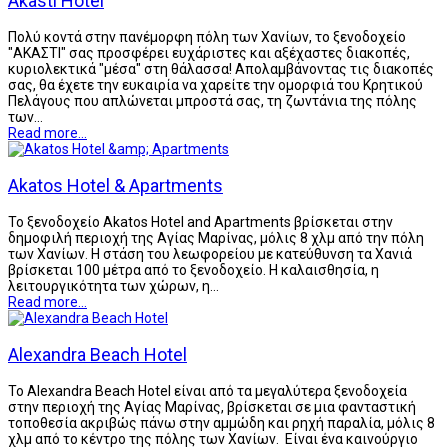
Akasti Hotel
Πολύ κοντά στην πανέμορφη πόλη των Χανίων, το ξενοδοχείο
"ΑΚΑΣΤΙ" σας προσφέρει ευχάριστες και αξέχαστες διακοπές,
κυριολεκτικά "μέσα" στη θάλασσα! Απολαμβάνοντας τις διακοπές
σας, θα έχετε την ευκαιρία να χαρείτε την ομορφιά του Κρητικού
Πελάγους που απλώνεται μπροστά σας, τη ζωντάνια της πόλης
των…
Read more...
Akatos Hotel & Apartments
Το ξενοδοχείο Akatos Hotel and Apartments βρίσκεται στην
δημοφιλή περιοχή της Αγίας Μαρίνας, μόλις 8 χλμ από την πόλη
των Χανίων. Η στάση του λεωφορείου με κατεύθυνση τα Χανιά
βρίσκεται 100 μέτρα από το ξενοδοχείο. Η καλαισθησία, η
λειτουργικότητα των χώρων, η…
Read more...
Alexandra Beach Hotel
Το Alexandra Beach Hotel είναι από τα μεγαλύτερα ξενοδοχεία
στην περιοχή της Αγίας Μαρίνας, βρίσκεται σε μια φανταστική
τοποθεσία ακριβώς πάνω στην αμμώδη και ρηχή παραλία, μόλις 8
χλμ από το κέντρο της πόλης των Χανίων. Είναι ένα καινούργιο