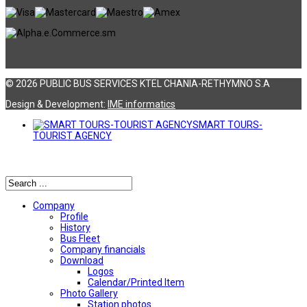
© 2026 PUBLIC BUS SERVICES KTEL CHANIA-RETHYMNO S.A
Design & Development:
ΙΜΕ informatics
SMART TOURS-
TOURIST AGENCY
Αναζήτηση
Company
Profile
History
Bus Fleet
Company financials
Download
Logos
Calendar/Printed Item
Photo Gallery
Station photos