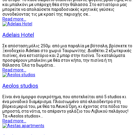
και μπαλκόνι με υπέροχη θέα στην θάλασσα. Στο εστιατόριο μας
μπορείτε να απολαύσετε παραδοσιακές κρητικές γεύσεις
συνοδεύοντας τις με κρασί της περιοχής σε…
Read more...
Adelais Hotel
Σε απόσταση μόλις 250μ. από μια παραλία με βότσαλα, βρίσκετε το
Ξενοδοχείο Adelais στο χωριό Ταυρωνίτης. Διαθέτει 2 εξωτερικές
πισίνες, ένα εστιατόριο και 2 μπαρ στην πισίνα. Το καταλύματα
προσφέρουν μπαλκόνι με θέα στον κήπο, την πισίνα ή τη
θάλασσα. Όλα τα δωμάτια…
Read more...
Aeolos studios
Είναι ένα όμορφο συγκρότημα, που αποτελείται από 5 studios κι
ένα μοναδικό διαμέρισμα. Πλαισιωμένο από ελαιόδεντρα στη
βόρεια μεριά του, με θέα τα Λευκά Όρη, κι έχοντας στα πόδια του
μπροστά, στα νότια, το απέραντο γαλάζιο του Λιβυκού πελάγους!
Τα «Aeolos studios»…
Read more...