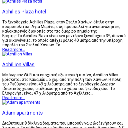
Achilles Plaza hotel
Το ξενοδοχείο Achilles Plaza, στον Σταλό Χανίων, δίπλα στην
κοσμοπολίτικη Αγία Μαρίνα, σας προσκαλεί για ανεπανάληπτες
καλοκαιρινές διακοπές στο πιο όμορφο σημείο της
Κρήτης! Το Achilles Plaza είναι ένα μοντέρνο ξενοδοχείο 3*, ιδανικό
για οικογένειες, το οποίο απέχει μόλις 40 μέτρα από την υπέροχη
παραλία του Σταλού Χανίων. Το…
Read more...
Achillion Villas
Με δωρεάν Wi-Fi και εποχιακή εξωτερική πισίνα, Achillion Villas
βρίσκεται στο Καλαμάκι, 5 χλμ από την πόλη των Χανίων. Η πόλη
του Ρεθύμνου είναι 49 χιλιόμετρα από το ξενοδοχείο.Δωρεάν
ιδιωτικός χώρος στάθμευσης στο χώρο του ξενοδοχείου. Το
Ελαφονήσι είναι 47 χιλιόμετρα από το Αχίλλειο…
Read more...
Adam apartments
Διαθέτουμε 8 δίκλινα δωμάτια που μπορούν να φιλοξενήσουν και
3ο άτομο. Το κάθε δωμάτιο διαθέτει μπάνιο, ψυγείο, βραστήρα, A.C.