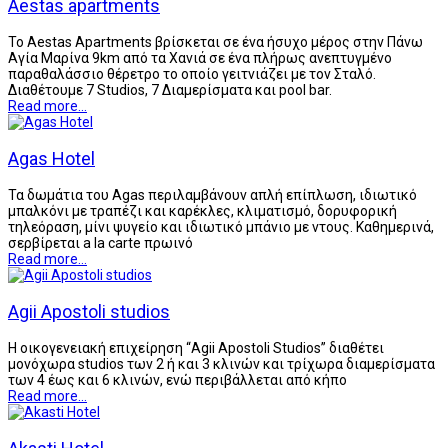
Aestas apartments
Το Aestas Apartments βρίσκεται σε ένα ήσυχο μέρος στην Πάνω
Αγία Μαρίνα 9km από τα Χανιά σε ένα πλήρως ανεπτυγμένο
παραθαλάσσιο θέρετρο το οποίο γειτνιάζει με τον Σταλό.
Διαθέτουμε 7 Studios, 7 Διαμερίσματα και pool bar.
Read more...
Agas Hotel
Τα δωμάτια του Agas περιλαμβάνουν απλή επίπλωση, ιδιωτικό
μπαλκόνι με τραπέζι και καρέκλες, κλιματισμό, δορυφορική
τηλεόραση, μίνι ψυγείο και ιδιωτικό μπάνιο με ντους. Καθημερινά,
σερβίρεται a la carte πρωινό
Read more...
Agii Apostoli studios
Η οικογενειακή επιχείρηση “Agii Apostoli Studios” διαθέτει
μονόχωρα studios των 2 ή και 3 κλινών και τρίχωρα διαμερίσματα
των 4 έως και 6 κλινών, ενώ περιβάλλεται από κήπο
Read more...