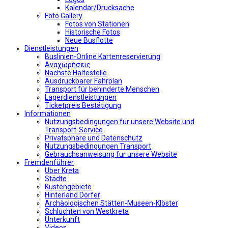
Kalendar/Drucksache
Foto Gallery
Fotos von Stationen
Historische Fotos
Neue Busflotte
Dienstleistungen
Buslinien-Online Kartenreservierung
Αναχωρήσεις
Nächste Haltestelle
Αusdruckbarer Fahrplan
Transport für behinderte Menschen
Lagerdienstleistungen
Ticketpreis Bestätigung
Informationen
Nutzungsbedingungen fur unsere Website und
Transport-Service
Privatsphäre und Datenschutz
Nutzungsbedingungen Transport
Gebrauchsanweisung fur unsere Website
Fremdenführer
Uber Kreta
Städte
Küstengebiete
Hinterland Dörfer
Archäologischen Stätten-Museen-Klöster
Schluchten von Westkreta
Unterkunft
Videos