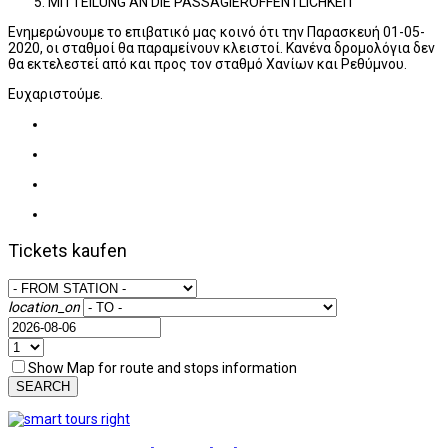
MITTEILUNG AN DIE PASSAGIERÖFFENTLICHKEIT
Ενημερώνουμε το επιβατικό μας κοινό ότι την Παρασκευή 01-05-
2020, οι σταθμοί θα παραμείνουν κλειστοί. Κανένα δρομολόγια δεν
θα εκτελεστεί από και προς τον σταθμό Χανίων και Ρεθύμνου.
Ευχαριστούμε.
Tickets kaufen
location_on
Show Map for route and stops information
SEARCH