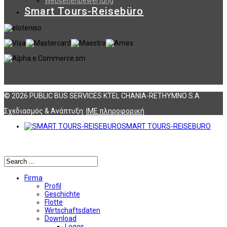
Webseitenbewertung
Smart Tours-Reisebüro
© 2026 PUBLIC BUS SERVICES KTEL CHANIA-RETHYMNO S.A
Σχεδιασμός & Ανάπτυξη:
ΙΜΕ πληροφορική
SMART TOURS-REISEBURO
Αναζήτηση
Firma
Profil
Geschichte
Flotte
Wirtschaftsdaten
Download
Logos