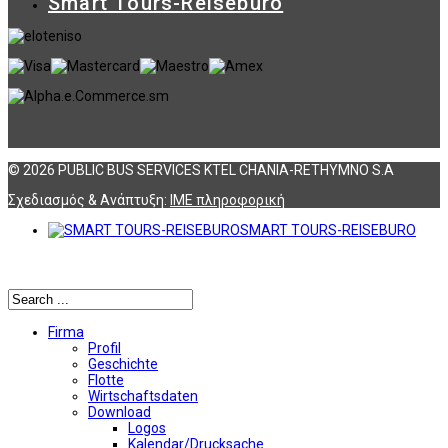
Smart Tours-Reisebüro
© 2026 PUBLIC BUS SERVICES KTEL CHANIA-RETHYMNO S.A
Σχεδιασμός & Ανάπτυξη:
ΙΜΕ πληροφορική
SMART TOURS-REISEBURO
Αναζήτηση
Firma
Profil
Geschichte
Flotte
Wirtschaftsdaten
Download
Logos
Kalendar/Drucksache