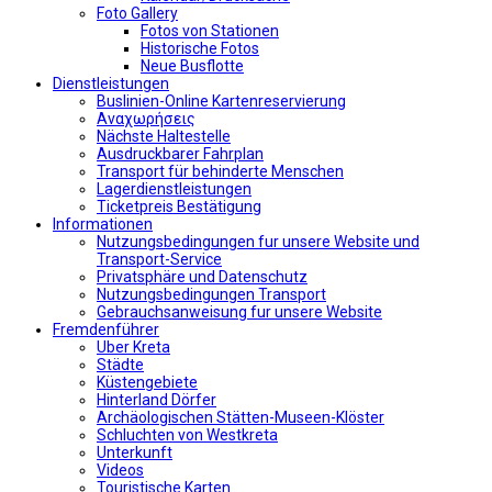
Foto Gallery
Fotos von Stationen
Historische Fotos
Neue Busflotte
Dienstleistungen
Buslinien-Online Kartenreservierung
Αναχωρήσεις
Nächste Haltestelle
Αusdruckbarer Fahrplan
Transport für behinderte Menschen
Lagerdienstleistungen
Ticketpreis Bestätigung
Informationen
Nutzungsbedingungen fur unsere Website und
Transport-Service
Privatsphäre und Datenschutz
Nutzungsbedingungen Transport
Gebrauchsanweisung fur unsere Website
Fremdenführer
Uber Kreta
Städte
Küstengebiete
Hinterland Dörfer
Archäologischen Stätten-Museen-Klöster
Schluchten von Westkreta
Unterkunft
Videos
Touristische Karten