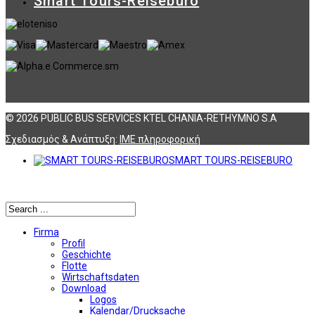
Smart Tours-Reisebüro
© 2026 PUBLIC BUS SERVICES KTEL CHANIA-RETHYMNO S.A
Σχεδιασμός & Ανάπτυξη:
ΙΜΕ πληροφορική
SMART TOURS-REISEBURO
Αναζήτηση
Firma
Profil
Geschichte
Flotte
Wirtschaftsdaten
Download
Logos
Kalendar/Drucksache