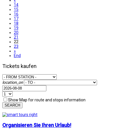
«
14
15
16
17
18
19
20
21
22
23
»
End
Tickets kaufen
location_on
Show Map for route and stops information
SEARCH
Organisieren Sie Ihren Urlaub!