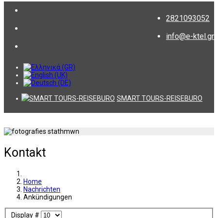
2821093052
info@e-ktel.gr
SMART TOURS-REISEBURO
Kontakt
Home
Nachrichten
Ankündigungen
Display #