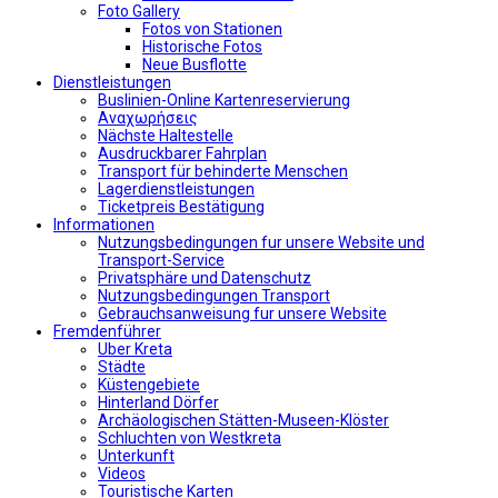
Foto Gallery
Fotos von Stationen
Historische Fotos
Neue Busflotte
Dienstleistungen
Buslinien-Online Kartenreservierung
Αναχωρήσεις
Nächste Haltestelle
Αusdruckbarer Fahrplan
Transport für behinderte Menschen
Lagerdienstleistungen
Ticketpreis Bestätigung
Informationen
Nutzungsbedingungen fur unsere Website und
Transport-Service
Privatsphäre und Datenschutz
Nutzungsbedingungen Transport
Gebrauchsanweisung fur unsere Website
Fremdenführer
Uber Kreta
Städte
Küstengebiete
Hinterland Dörfer
Archäologischen Stätten-Museen-Klöster
Schluchten von Westkreta
Unterkunft
Videos
Touristische Karten