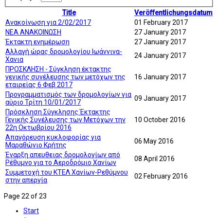
Title
Veröffentlichungsdatum
Ανακοίνωση για 2/02/2017
01 February 2017
ΝΕΑ ΑΝΑΚΟΙΝΩΣΗ
27 January 2017
Έκτακτη ενημέρωση
27 January 2017
Αλλαγή ώρας δρομολογίου Ιωάννινα-
24 January 2017
Χανια
ΠΡΟΣΚΛΗΣΗ - Σύγκληση έκτακτης
γενικής συνέλευσης των μετόχων της
16 January 2017
εταιρείας 6 Φεβ 2017
Προγραμματισμός των δρομολογίων για
09 January 2017
αύριο Τρίτη 10/01/2017
Πρόσκληση Σύγκλησης Έκτακτης
Γενικής Συνέλευσης των Μετόχων την
10 October 2016
22η Οκτωβρίου 2016
Απαγόρευση κυκλοφορίας για
06 May 2016
Μαραθώνιο Κρήτης
Έναρξη απευθειας δρομολογίων από
08 April 2016
Ρέθυμνο για το Αεροδρόμιο Χανίων
Συμμετοχή του ΚΤΕΛ Χανίων-Ρεθύμνου
02 February 2016
στην απεργία
Page 22 of 23
Start