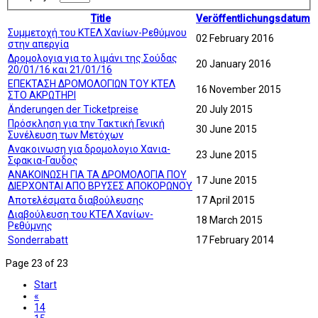
Title
Veröffentlichungsdatum
Συμμετοχή του ΚΤΕΛ Χανίων-Ρεθύμνου
02 February 2016
στην απεργία
Δρομολογια για το λιμάνι της Σούδας
20 January 2016
20/01/16 και 21/01/16
ΕΠΕΚΤΑΣΗ ΔΡΟΜΟΛΟΓΙΩΝ ΤΟΥ ΚΤΕΛ
16 November 2015
ΣΤΟ ΑΚΡΩΤΗΡΙ
Änderungen der Ticketpreise
20 July 2015
Πρόσκληση για την Τακτική Γενική
30 June 2015
Συνέλευση των Μετόχων
Ανακοινωση για δρομολογιο Χανια-
23 June 2015
Σφακια-Γαυδος
ΑΝΑΚΟΙΝΩΣΗ ΓΙΑ ΤΑ ΔΡΟΜΟΛΟΓΙΑ ΠΟΥ
17 June 2015
ΔΙΕΡΧΟΝΤΑΙ ΑΠΟ ΒΡΥΣΕΣ ΑΠΟΚΟΡΩΝΟΥ
Αποτελέσματα διαβούλευσης
17 April 2015
Διαβούλευση του ΚΤΕΛ Χανίων-
18 March 2015
Ρεθύμνης
Sonderrabatt
17 February 2014
Page 23 of 23
Start
«
14