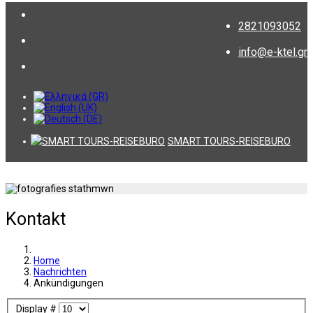
2821093052
info@e-ktel.gr
SMART TOURS-REISEBURO
Kontakt
Home
Nachrichten
Ankündigungen
Display #