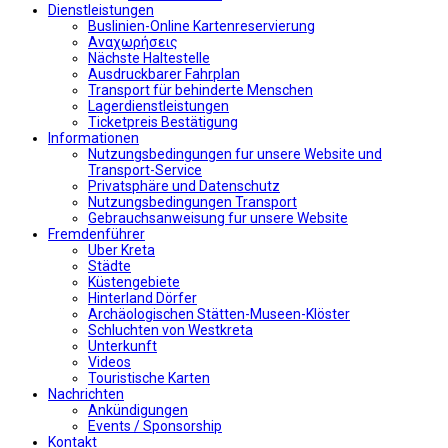
Dienstleistungen
Buslinien-Online Kartenreservierung
Αναχωρήσεις
Nächste Haltestelle
Αusdruckbarer Fahrplan
Transport für behinderte Menschen
Lagerdienstleistungen
Ticketpreis Bestätigung
Informationen
Nutzungsbedingungen fur unsere Website und
Transport-Service
Privatsphäre und Datenschutz
Nutzungsbedingungen Transport
Gebrauchsanweisung fur unsere Website
Fremdenführer
Uber Kreta
Städte
Küstengebiete
Hinterland Dörfer
Archäologischen Stätten-Museen-Klöster
Schluchten von Westkreta
Unterkunft
Videos
Touristische Karten
Nachrichten
Ankündigungen
Events / Sponsorship
Kontakt