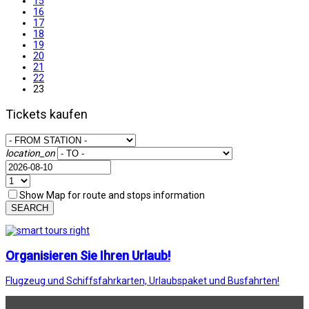
15
16
17
18
19
20
21
22
23
Tickets kaufen
location_on
Show Map for route and stops information
SEARCH
Organisieren Sie Ihren Urlaub!
Flugzeug und Schiffsfahrkarten, Urlaubspaket und Busfahrten!