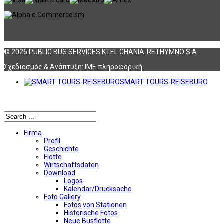
© 2026 PUBLIC BUS SERVICES KTEL CHANIA-RETHYMNO S.A
Σχεδιασμός & Ανάπτυξη:
ΙΜΕ πληροφορική
SMART TOURS-REISEBURO
Αναζήτηση
Firma
Profil
Geschichte
Flotte
Wirtschaftsdaten
Download
Logos
Kalendar/Drucksache
Foto Gallery
Fotos von Stationen
Historische Fotos
Neue Busflotte