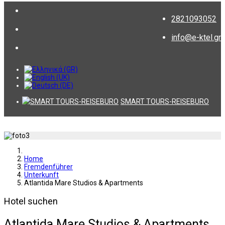
2821093052
info@e-ktel.gr
SMART TOURS-REISEBURO
Home
Fremdenführer
Unterkunft
Atlantida Mare Studios & Apartments
Hotel suchen
Atlantida Mare Studios & Apartments