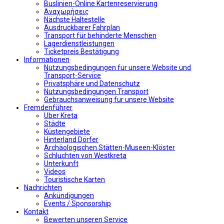
Buslinien-Online Kartenreservierung
Αναχωρήσεις
Nächste Haltestelle
Αusdruckbarer Fahrplan
Transport für behinderte Menschen
Lagerdienstleistungen
Ticketpreis Bestätigung
Informationen
Nutzungsbedingungen fur unsere Website und
Transport-Service
Privatsphäre und Datenschutz
Nutzungsbedingungen Transport
Gebrauchsanweisung fur unsere Website
Fremdenführer
Uber Kreta
Städte
Küstengebiete
Hinterland Dörfer
Archäologischen Stätten-Museen-Klöster
Schluchten von Westkreta
Unterkunft
Videos
Touristische Karten
Nachrichten
Ankündigungen
Events / Sponsorship
Kontakt
Bewerten unseren Service