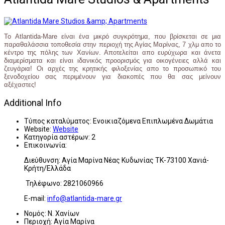
Το Atlantida-Mare είναι ένα μικρό συγκρότημα, που βρίσκεται σε μια
παραθαλάσσια τοποθεσία στην περιοχή της Αγίας Μαρίνας, 7 χλμ απο το
κέντρο της πόλης των Χανίων. Αποτελείται απο ευρύχωρα και άνετα
διαμερίσματα και είναι ιδανικός προορισμός για οικογένειες αλλά και
ζευγάρια! Οι αρχές της κρητικής φιλοξενίας απο το προσωπικό του
ξενοδοχείου σας περιμένουν για διακοπές που θα σας μείνουν
αξέχαστες!
Additional Info
Τύπος καταλύματος:
Ενοικιαζόμενα Επιπλωμένα Δωμάτια
Website:
Website
Κατηγορία αστέρων:
2
Επικοινωνία:
Διεύθυνση: Αγία Μαρίνα Νέας Κυδωνίας ΤΚ-73100 Χανιά-
Κρήτη/Ελλάδα
Τηλέφωνο: 2821060966
E-mail:
info@atlantida-mare.gr
Νομός:
Ν. Χανίων
Περιοχή:
Αγία Μαρίνα