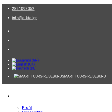
2821093052
info@e-ktel.gr
SMART TOURS-REISEBURO
Firma
Profil