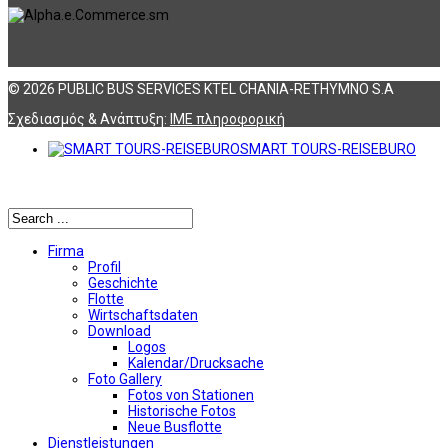
© 2026 PUBLIC BUS SERVICES KTEL CHANIA-RETHYMNO S.A
Σχεδιασμός & Ανάπτυξη:
ΙΜΕ πληροφορική
SMART TOURS-REISEBURO
Αναζήτηση
Firma
Profil
Geschichte
Flotte
Wirtschaftsdaten
Download
Logos
Kalendar/Drucksache
Foto Gallery
Fotos von Stationen
Historische Fotos
Neue Busflotte
Dienstleistungen