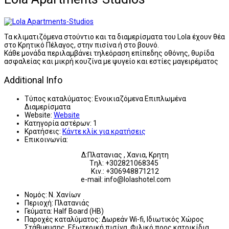
Τα κλιματιζόμενα στούντιο και τα διαμερίσματα του Lola έχουν θέα
στο Κρητικό Πέλαγος, στην πισίνα ή στο βουνό.
Κάθε μονάδα περιλαμβάνει τηλεόραση επίπεδης οθόνης, θυρίδα
ασφαλείας και μικρή κουζίνα με ψυγείο και εστίες μαγειρέματος
Additional Info
Τύπος καταλύματος:
Ενοικιαζόμενα Επιπλωμένα
Διαμερίσματα
Website:
Website
Κατηγορία αστέρων:
1
Κρατήσεις:
Κάντε κλίκ για κρατήσεις
Επικοινωνία:
Δ:Πλατανιας , Χανια, Κρητη
Tηλ: +302821068345
Κιν.: +306948871212
e-mail:
info@lolashotel.com
Νομός:
Ν. Χανίων
Περιοχή:
Πλατανιάς
Γεύματα:
Half Board (HB)
Παροχές καταλύματος:
Δωρεάν Wi-fi, Ιδιωτικός Χώρος
Στάθμευσης, Εξωτερική πισίνα, Φιλικό προς κατοικίδια,