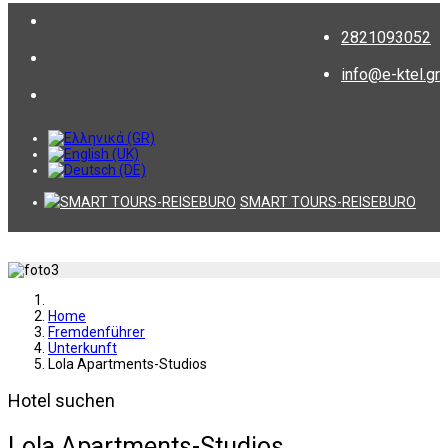
2821093052
info@e-ktel.gr
SMART TOURS-REISEBURO
Home
Fremdenführer
Unterkunft
Lola Apartments-Studios
Hotel suchen
Lola Apartments-Studios