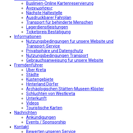
Buslinien-Online Kartenreservierung
Αναχωρήσεις
Nächste Haltestelle
Αusdruckbarer Fahrplan
Transport für behinderte Menschen
Lagerdienstleistungen
Ticketpreis Bestätigung
Informationen
Nutzungsbedingungen fur unsere Website und
Transport-Service
Privatsphäre und Datenschutz
Nutzungsbedingungen Transport
Gebrauchsanweisung fur unsere Website
Fremdenführer
Uber Kreta
Städte
Küstengebiete
Hinterland Dörfer
Archäologischen Stätten-Museen-Klöster
Schluchten von Westkreta
Unterkunft
Videos
Touristische Karten
Nachrichten
Ankündigungen
Events / Sponsorship
Kontakt
Bewerten unseren Service