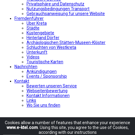
Privatsphäre und Datenschutz
Nutzungsbedingungen Transport
Gebrauchsanweisung fur unsere Website
Fremdenführer
Uber Kreta
Städte
Küstengebiete
Hinterland Dörfer
Archäologischen Stätten-Museen-Klöster
Schluchten von Westkreta
Unterkunft
Videos
Touristische Karten
Nachrichten
Ankündigungen
Events / Sponsorship
Kontakt
Bewerten unseren Service
Webseitenbewertung
Kontakt Informationen
Links
Wo Sie uns finden
Cookies allow
a number of
features
that enhance
your experience
www.e-ktel.com
.
Using
this site
, you agree to
the use of
Cookies
,
according
with
our instructions