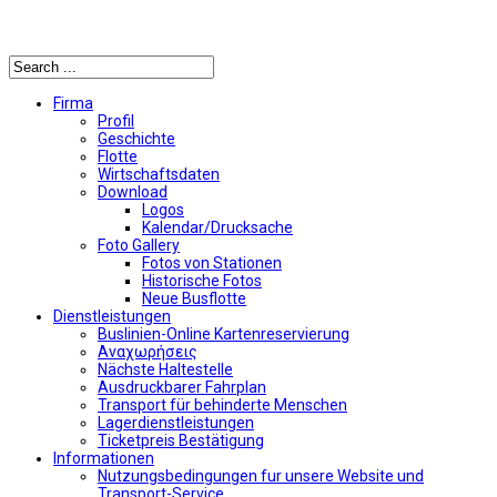
Αναζήτηση
Firma
Profil
Geschichte
Flotte
Wirtschaftsdaten
Download
Logos
Kalendar/Drucksache
Foto Gallery
Fotos von Stationen
Historische Fotos
Neue Busflotte
Dienstleistungen
Buslinien-Online Kartenreservierung
Αναχωρήσεις
Nächste Haltestelle
Αusdruckbarer Fahrplan
Transport für behinderte Menschen
Lagerdienstleistungen
Ticketpreis Bestätigung
Informationen
Nutzungsbedingungen fur unsere Website und
Transport-Service