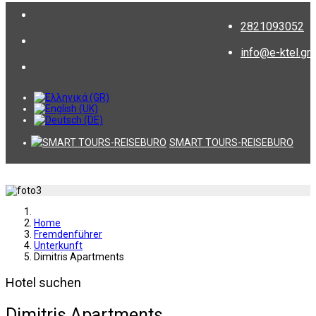
2821093052
info@e-ktel.gr
SMART TOURS-REISEBURO
Home
Fremdenführer
Unterkunft
Dimitris Apartments
Hotel suchen
Dimitris Apartments