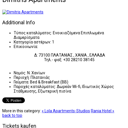
Additional Info
Τύπος καταλύματος:
Ενοικιαζόμενα Επιπλωμένα
Διαμερίσματα
Κατηγορία αστέρων:
1
Επικοινωνία:
Δ: 73100 ΠΛΑΤΑΝΙΑΣ , ΧΑΝΙΑ , ΕΛΛΑΔΑ
Τηλ.- φαξ: +30 28210 38145
Νομός:
Ν. Χανίων
Περιοχή:
Πλατανιάς
Γεύματα:
Bed & Breakfast (BB)
Παροχές καταλύματος:
Δωρεάν Wi-fi, Ιδιωτικός Χώρος
Στάθμευσης, Εξωτερική πισίνα
More in this category:
« Lola Apartments-Studios
Rania Hotel »
back to top
Tickets kaufen