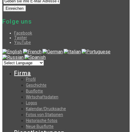
Folge uns
Facebook
Twiiter
YouTube
Firma
Profil
Geschichte
Busflotte
Wirtschaftsdaten
Logos
Kalendar/Drucksache
Fotos von Stationen
Historische fotos
Neue Busflotte