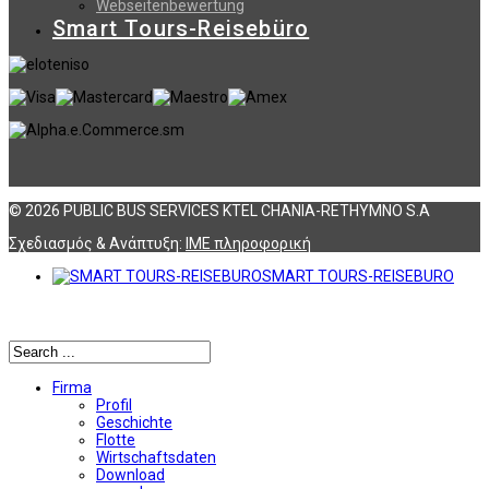
Webseitenbewertung
Smart Tours-Reisebüro
© 2026 PUBLIC BUS SERVICES KTEL CHANIA-RETHYMNO S.A
Σχεδιασμός & Ανάπτυξη:
ΙΜΕ πληροφορική
SMART TOURS-REISEBURO
Αναζήτηση
Firma
Profil
Geschichte
Flotte
Wirtschaftsdaten
Download