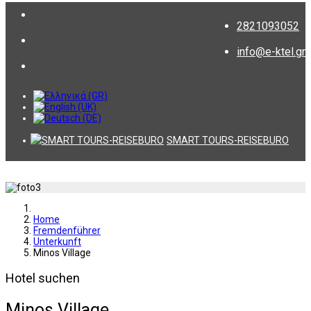
2821093052
info@e-ktel.gr
SMART TOURS-REISEBURO
Home
Fremdenführer
Unterkunft
Minos Village
Hotel suchen
Minos Village