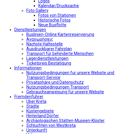
Logos
Kalendar/Drucksache
Foto Gallery
Fotos von Stationen
Historische Fotos
Neue Busflotte
Dienstleistungen
Buslinien-Online Kartenreservierung
Αναχωρήσεις
Nächste Haltestelle
Αusdruckbarer Fahrplan
Transport für behinderte Menschen
Lagerdienstleistungen
Ticketpreis Bestätigung
Informationen
Nutzungsbedingungen fur unsere Website und
Transport-Service
Privatsphäre und Datenschutz
Nutzungsbedingungen Transport
Gebrauchsanweisung fur unsere Website
Fremdenführer
Uber Kreta
Städte
Küstengebiete
Hinterland Dörfer
Archäologischen Stätten-Museen-Klöster
Schluchten von Westkreta
Unterkunft