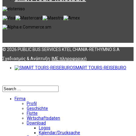
© 2026 PUBLIC BUS SERVICES KTEL CHANIA-RETHYMNO S.A
Σχεδιασμός & Ανάπτυξη:
ΙΜΕ πληροφορική
SMART TOURS-REISEBURO
Αναζήτηση
Firma
Profil
Geschichte
Flotte
Wirtschaftsdaten
Download
Logos
Kalendar/Drucksache