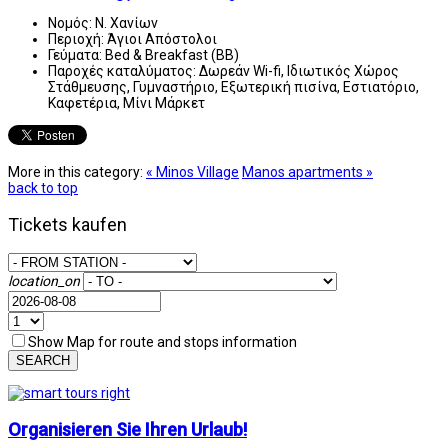
Νομός:
Ν. Χανίων
Περιοχή:
Άγιοι Απόστολοι
Γεύματα:
Bed & Breakfast (BB)
Παροχές καταλύματος:
Δωρεάν Wi-fi, Ιδιωτικός Χώρος
Στάθμευσης, Γυμναστήριο, Εξωτερική πισίνα, Εστιατόριο,
Καφετέρια, Μίνι Μάρκετ
More in this category:
« Minos Village
Manos apartments »
back to top
Tickets kaufen
location_on
Show Map for route and stops information
SEARCH
Organisieren Sie Ihren Urlaub!