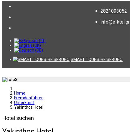
2821093052
info@e-ktel.gr
SMART TOURS-REISEBURO
Home
Fremdenführer
Unterkunft
Yakinthos Hotel
Hotel suchen
Yakinthos Hotel