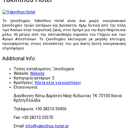
Το ξενοδοχείο Yakinthos Hotel είναι ένα μικρό οικογενειακό
ξενοδοχείο τριών αστέρων και βρίσκεται 4χλμ δυτικά από την πόλη
των Χανίων στην τουριστική ζώνη, στον δρόμο για την Αγία Μαρίνα και
μόλις 30 μέτρα από την πεντακάθαρη παραλία του Γλάρου και των
Αγίων Αποστόλων. Το ξενοδοχείο λειτουργεί με μεγάλη επιτυχία,
προσφέροντας στους επισκέπτες του μια άνετη ζεστή οικογενειακή
ατμόσφαιρα.
Additional Info
Τύπος καταλύματος:
Ξενοδοχεία
Website:
Website
Κατηγορία αστέρων:
3
Κρατήσεις:
Κάντε κλίκ για κρατήσεις
Επικοινωνία:
Διεύθυνση: Κάτω Δαράτσο Νέας Κυδωνίας ΤΚ-73100 Χανιά-
Κρήτη/Ελλάδα
Τηλέφωνο: +30 28210 33456
Fax: +30 28210 33570
Email:
info@yakinthos-hotel.gr