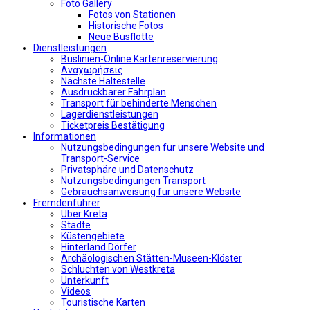
Foto Gallery
Fotos von Stationen
Historische Fotos
Neue Busflotte
Dienstleistungen
Buslinien-Online Kartenreservierung
Αναχωρήσεις
Nächste Haltestelle
Αusdruckbarer Fahrplan
Transport für behinderte Menschen
Lagerdienstleistungen
Ticketpreis Bestätigung
Informationen
Nutzungsbedingungen fur unsere Website und
Transport-Service
Privatsphäre und Datenschutz
Nutzungsbedingungen Transport
Gebrauchsanweisung fur unsere Website
Fremdenführer
Uber Kreta
Städte
Küstengebiete
Hinterland Dörfer
Archäologischen Stätten-Museen-Klöster
Schluchten von Westkreta
Unterkunft
Videos
Touristische Karten