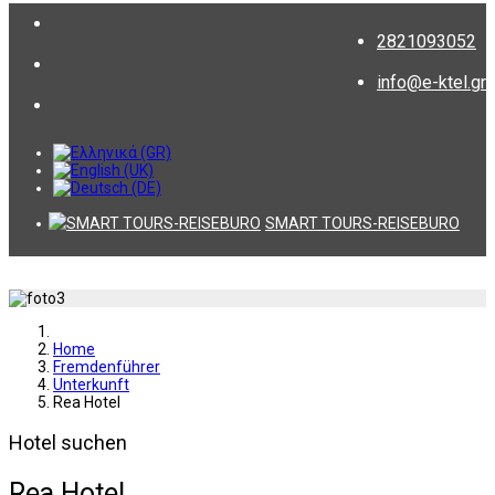
2821093052
info@e-ktel.gr
SMART TOURS-REISEBURO
Home
Fremdenführer
Unterkunft
Rea Hotel
Hotel suchen
Rea Hotel