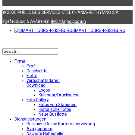
© 2026 PUBLIC BUS SERVICES KTEL CHANIA-RETHYMNO S.A
Σχεδιασμός & Ανάπτυξη:
ΙΜΕ πληροφορική
SMART TOURS-REISEBURO
Αναζήτηση
Firma
Profil
Geschichte
Flotte
Wirtschaftsdaten
Download
Logos
Kalendar/Drucksache
Foto Gallery
Fotos von Stationen
Historische Fotos
Neue Busflotte
Dienstleistungen
Buslinien-Online Kartenreservierung
Αναχωρήσεις
Nächste Haltestelle