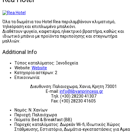
Όλα τα δωμάτια του Hotel Rea περιλαμβάνουν κλιματισμό,
τηλεόραση και επιπλωμένο μπαλκόνι.
Διαθέτουν ψυγείο, καφετιέρα, ηλεκτρικό βραστήρα, καθώς και
ιδιωτικό μπάνιο με προϊόντα περιποίησης και στεγνωτήρα
μαλλιών.
Additional Info
Τύπος καταλύματος:
Ξενοδοχεία
Website:
Website
Κατηγορία αστέρων:
2
Επικοινωνία:
Διευθυνση: Παλαιοχωρα, Χανια, Κρητη 73001
E-mail:
info@libyanprincess.gr
Tηλ: (+30) 28230 41307
Fax: (+30) 28230 41605
Νομός:
Ν. Χανίων
Περιοχή:
Παλαιόχωρα
Γεύματα:
Bed & Breakfast (BB)
Παροχές καταλύματος:
Δωρεάν Wi-fi, Ιδιωτικός Χώρος
Στάθμευσης, Εστιατόριο, Δωμάτια-εγκαταστάσεις για Αμεα