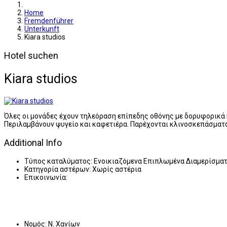
Home
Fremdenführer
Unterkunft
Kiara studios
Hotel suchen
Kiara studios
Όλες οι μονάδες έχουν τηλεόραση επίπεδης οθόνης με δορυφορικά κ
Περιλαμβάνουν ψυγείο και καφετιέρα. Παρέχονται κλινοσκεπάσματα
Additional Info
Τύπος καταλύματος:
Ενοικιαζόμενα Επιπλωμένα Διαμερίσμα
Κατηγορία αστέρων:
Χωρίς αστέρια
Επικοινωνία:
Νομός:
Ν. Χανίων