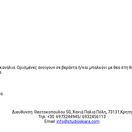
ανάλια. Ορισμένες ανοίγουν σε βεράντα ή/και μπαλκόνι με θέα στη 
.
τα
Διευθυνση: Θεοτοκοπουλου 50, Χανιά Παλια Πόλη, 73131,Κρητη
Τηλ.:+30 6973244945/ 6932456113
Email:
info@studioskiara.com