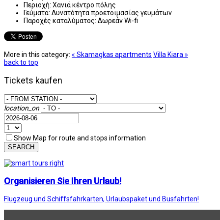
Περιοχή:
Χανιά κέντρο πόλης
Γεύματα:
Δυνατότητα προετοιμασίας γευμάτων
Παροχές καταλύματος:
Δωρεάν Wi-fi
More in this category:
« Skamagkas apartments
Villa Kiara »
back to top
Tickets kaufen
location_on
Show Map for route and stops information
SEARCH
Organisieren Sie Ihren Urlaub!
Flugzeug und Schiffsfahrkarten, Urlaubspaket und Busfahrten!